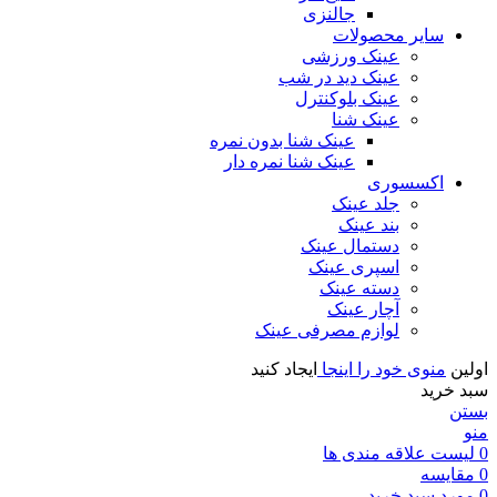
جالنزی
سایر محصولات
عینک ورزشی
عینک دید در شب
عینک بلوکنترل
عینک شنا
عینک شنا بدون نمره
عینک شنا نمره دار
اکسسوری
جلد عینک
بند عینک
دستمال عینک
اسپری عینک
دسته عینک
آچار عینک
لوازم مصرفی عینک
اولین
منوی خود را اینجا
ایجاد کنید
سبد خرید
بستن
منو
0
لیست علاقه مندی ها
0
مقايسه
0
مورد
سبد خرید