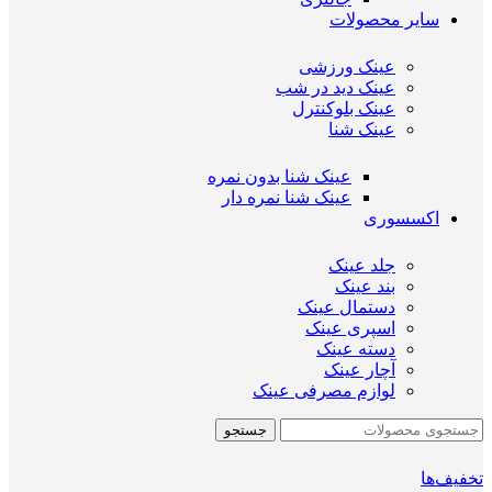
سایر محصولات
عینک ورزشی
عینک دید در شب
عینک بلوکنترل
عینک شنا
عینک شنا بدون نمره
عینک شنا نمره دار
اکسسوری
جلد عینک
بند عینک
دستمال عینک
اسپری عینک
دسته عینک
آچار عینک
لوازم مصرفی عینک
جستجو
تخفیف‌ها