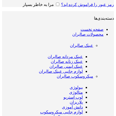
رمز عبور را فراموش کرده اید؟
مرا به خاطر بسپار
دسته‌بندی‌ها
صفحه نخست
محصولات صاایران
عینک صاایران
عینک مردانه صاایران
عینک زنانه صاایران
عینک ایمنی صاایران
لوازم جانبی عینک صاایران
میکروسکوپ صاایران
بیولوژی
متالوژی
لوپ استریو
پلاریزان
دانش آموزی
لوازم جانبی میکروسکوپ