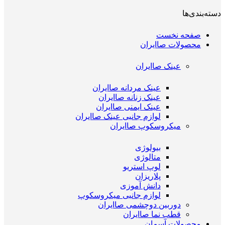
دسته‌بندی‌ها
صفحه نخست
محصولات صاایران
عینک صاایران
عینک مردانه صاایران
عینک زنانه صاایران
عینک ایمنی صاایران
لوازم جانبی عینک صاایران
میکروسکوپ صاایران
بیولوژی
متالوژی
لوپ استریو
پلاریزان
دانش آموزی
لوازم جانبی میکروسکوپ
دوربین دوچشمی صاایران
قطب نما صاایران
محصولات آسمان