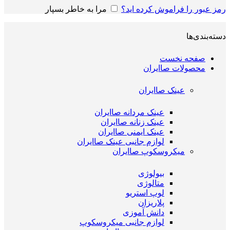
رمز عبور را فراموش کرده اید؟
مرا به خاطر بسپار
دسته‌بندی‌ها
صفحه نخست
محصولات صاایران
عینک صاایران
عینک مردانه صاایران
عینک زنانه صاایران
عینک ایمنی صاایران
لوازم جانبی عینک صاایران
میکروسکوپ صاایران
بیولوژی
متالوژی
لوپ استریو
پلاریزان
دانش آموزی
لوازم جانبی میکروسکوپ