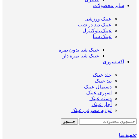
سایر محصولات
عینک ورزشی
عینک دید در شب
عینک بلوکنترل
عینک شنا
عینک شنا بدون نمره
عینک شنا نمره دار
اکسسوری
جلد عینک
بند عینک
دستمال عینک
اسپری عینک
دسته عینک
آچار عینک
لوازم مصرفی عینک
جستجو
تخفیف‌ها