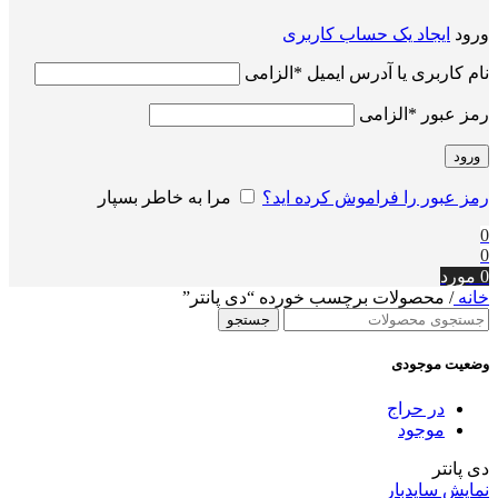
ورود
ایجاد یک حساب کاربری
نام کاربری یا آدرس ایمیل
*
الزامی
رمز عبور
*
الزامی
ورود
رمز عبور را فراموش کرده اید؟
مرا به خاطر بسپار
0
0
0
مورد
خانه
/
محصولات برچسب خورده “دی پانتر”
جستجو
وضعیت موجودی
در حراج
موجود
دی پانتر
نمایش سایدبار