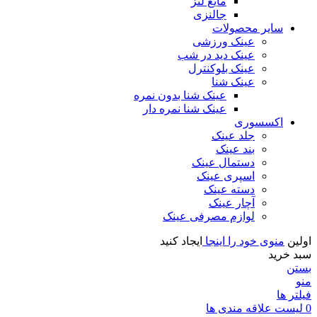
مایع لنز
جالنزی
سایر محصولات
عینک ورزشی
عینک دید در شب
عینک بلوکنترل
عینک شنا
عینک شنا بدون نمره
عینک شنا نمره دار
اکسسوری
جلد عینک
بند عینک
دستمال عینک
اسپری عینک
دسته عینک
آچار عینک
لوازم مصرفی عینک
اولین
منوی خود را اینجا
ایجاد کنید
سبد خرید
بستن
منو
فیلتر ها
0
لیست علاقه مندی ها