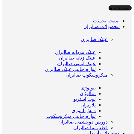
دسته‌بندی‌ها
صفحه نخست
محصولات صاایران
عینک صاایران
عینک مردانه صاایران
عینک زنانه صاایران
عینک ایمنی صاایران
لوازم جانبی عینک صاایران
میکروسکوپ صاایران
بیولوژی
متالوژی
لوپ استریو
پلاریزان
دانش آموزی
لوازم جانبی میکروسکوپ
دوربین دوچشمی صاایران
قطب نما صاایران
محصولات آسمان