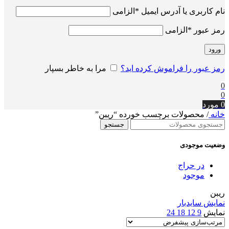
نام کاربری یا آدرس ایمیل
*
الزامی
رمز عبور
*
الزامی
ورود
رمز عبور را فراموش کرده اید؟
مرا به خاطر بسپار
0
0
0
مورد
خانه
/
محصولات برچسب خورده “ریبن”
جستجو
وضعیت موجودی
در حراج
موجود
ریبن
نمایش سایدبار
نمایش
9
12
18
24