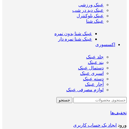
عینک ورزشی
عینک دید در شب
عینک بلوکنترل
عینک شنا
عینک شنا بدون نمره
عینک شنا نمره دار
اکسسوری
جلد عینک
بند عینک
دستمال عینک
اسپری عینک
دسته عینک
آچار عینک
لوازم مصرفی عینک
جستجو
تخفیف‌ها
ورود
ایجاد یک حساب کاربری