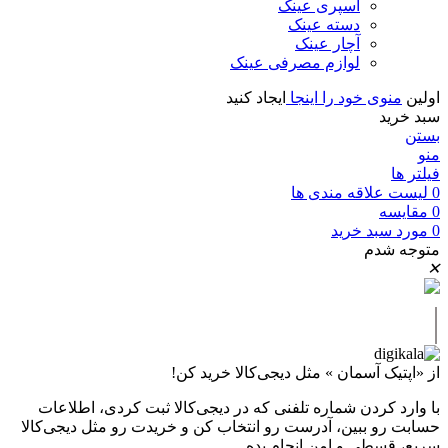
اسپری عینک
دسته عینک
آچار عینک
لوازم مصرفی عینک
اولین
منوی خود را اینجا
ایجاد کنید
سبد خرید
بستن
منو
فیلتر ها
0
لیست علاقه مندی ها
0
مقايسه
0
مورد
سبد خرید
متوجه شدم
✕
|
از «اپتیک آسمان » مثل دیجی‌کالا خرید کن!
با وارد کردن شماره تلفنی که در دیجی‌کالا ثبت کردی، اطلاعات
حسابت رو ببین، آدرست رو انتخاب کن و خریدت رو مثل دیجی‌کالا
سریع، قسطی و امن انجام بده.