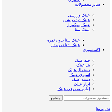
سایر محصولات
عینک ورزشی
عینک دید در شب
عینک بلوکنترل
عینک شنا
عینک شنا بدون نمره
عینک شنا نمره دار
اکسسوری
جلد عینک
بند عینک
دستمال عینک
اسپری عینک
دسته عینک
آچار عینک
لوازم مصرفی عینک
جستجو
تخفیف‌ها