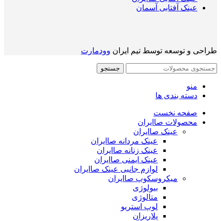
عینک آفتابی آسمان
طراحی و توسعه توسط تیم ایران
وودمارت
جستجو
منو
دسته بندی ها
صفحه نخست
محصولات صاایران
عینک صاایران
عینک مردانه صاایران
عینک زنانه صاایران
عینک ایمنی صاایران
لوازم جانبی عینک صاایران
میکروسکوپ صاایران
بیولوژی
متالوژی
لوپ استریو
پلاریزان