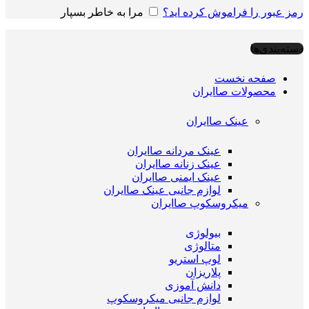
رمز عبور را فراموش کرده اید؟
مرا به خاطر بسپار
دسته‌بندی‌ها
صفحه نخست
محصولات صاایران
عینک صاایران
عینک مردانه صاایران
عینک زنانه صاایران
عینک ایمنی صاایران
لوازم جانبی عینک صاایران
میکروسکوپ صاایران
بیولوژی
متالوژی
لوپ استریو
پلاریزان
دانش آموزی
لوازم جانبی میکروسکوپ