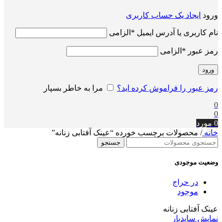
ورود
ایجاد یک حساب کاربری
نام کاربری یا آدرس ایمیل
*
الزامی
رمز عبور
*
الزامی
ورود
رمز عبور را فراموش کرده اید؟
مرا به خاطر بسپار
0
0
0
مورد
خانه
/
محصولات برچسب خورده “عینک آفتابی زنانه”
جستجو
وضعیت موجودی
در حراج
موجود
عینک آفتابی زنانه
نمایش سایدبار