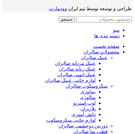
طراحی و توسعه توسط تیم ایران
وودمارت
جستجو
منو
دسته بندی ها
صفحه نخست
محصولات صاایران
عینک صاایران
عینک مردانه صاایران
عینک زنانه صاایران
عینک ایمنی صاایران
لوازم جانبی عینک صاایران
میکروسکوپ صاایران
بیولوژی
متالوژی
لوپ استریو
پلاریزان
دانش آموزی
لوازم جانبی میکروسکوپ
دوربین دوچشمی صاایران
قطب نما صاایران