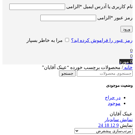
نام کاربری یا آدرس ایمیل
*
الزامی
رمز عبور
*
الزامی
ورود
رمز عبور را فراموش کرده اید؟
مرا به خاطر بسپار
0
0
0
مورد
خانه
/
محصولات برچسب خورده “عینک آقایان”
جستجو
وضعیت موجودی
در حراج
موجود
عینک آقایان
نمایش سایدبار
نمایش
9
12
18
24