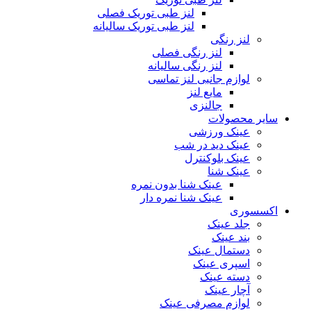
لنز طبی توریک فصلی
لنز طبی توریک سالیانه
لنز رنگی
لنز رنگی فصلی
لنز رنگی سالیانه
لوازم جانبی لنز تماسی
مایع لنز
جالنزی
سایر محصولات
عینک ورزشی
عینک دید در شب
عینک بلوکنترل
عینک شنا
عینک شنا بدون نمره
عینک شنا نمره دار
اکسسوری
جلد عینک
بند عینک
دستمال عینک
اسپری عینک
دسته عینک
آچار عینک
لوازم مصرفی عینک