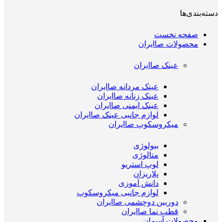
دسته‌بندی‌ها
صفحه نخست
محصولات صاایران
عینک صاایران
عینک مردانه صاایران
عینک زنانه صاایران
عینک ایمنی صاایران
لوازم جانبی عینک صاایران
میکروسکوپ صاایران
بیولوژی
متالوژی
لوپ استریو
پلاریزان
دانش آموزی
لوازم جانبی میکروسکوپ
دوربین دوچشمی صاایران
قطب نما صاایران
محصولات آسمان