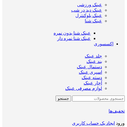
عینک ورزشی
عینک دید در شب
عینک بلوکنترل
عینک شنا
عینک شنا بدون نمره
عینک شنا نمره دار
اکسسوری
جلد عینک
بند عینک
دستمال عینک
اسپری عینک
دسته عینک
آچار عینک
لوازم مصرفی عینک
جستجو
تخفیف‌ها
ورود
ایجاد یک حساب کاربری