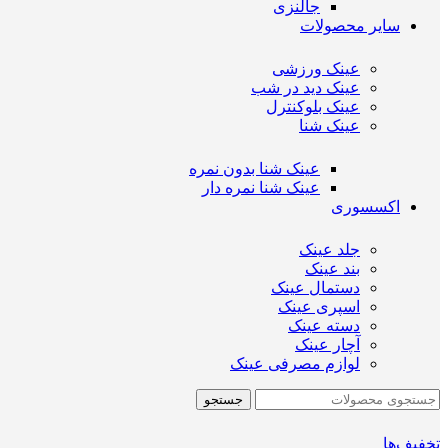
جالنزی
سایر محصولات
عینک ورزشی
عینک دید در شب
عینک بلوکنترل
عینک شنا
عینک شنا بدون نمره
عینک شنا نمره دار
اکسسوری
جلد عینک
بند عینک
دستمال عینک
اسپری عینک
دسته عینک
آچار عینک
لوازم مصرفی عینک
جستجو
تخفیف‌ها