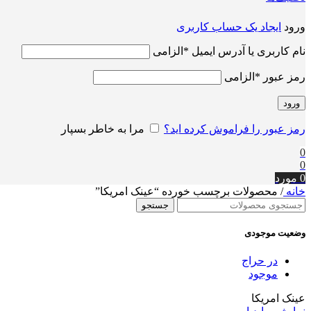
ورود
ایجاد یک حساب کاربری
نام کاربری یا آدرس ایمیل
*
الزامی
رمز عبور
*
الزامی
ورود
رمز عبور را فراموش کرده اید؟
مرا به خاطر بسپار
0
0
0
مورد
خانه
/
محصولات برچسب خورده “عینک امریکا”
جستجو
وضعیت موجودی
در حراج
موجود
عینک امریکا