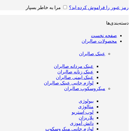
رمز عبور را فراموش کرده اید؟
مرا به خاطر بسپار
دسته‌بندی‌ها
صفحه نخست
محصولات صاایران
عینک صاایران
عینک مردانه صاایران
عینک زنانه صاایران
عینک ایمنی صاایران
لوازم جانبی عینک صاایران
میکروسکوپ صاایران
بیولوژی
متالوژی
لوپ استریو
پلاریزان
دانش آموزی
لوازم جانبی میکروسکوپ