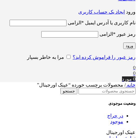
ورود
ایجاد یک حساب کاربری
نام کاربری یا آدرس ایمیل
*
الزامی
رمز عبور
*
الزامی
ورود
رمز عبور را فراموش کرده اید؟
مرا به خاطر بسپار
0
0
0
مورد
خانه
/
محصولات برچسب خورده “عینک اورجینال”
جستجو
وضعیت موجودی
در حراج
موجود
عینک اورجینال