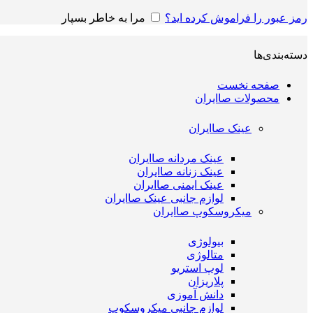
رمز عبور را فراموش کرده اید؟
مرا به خاطر بسپار
دسته‌بندی‌ها
صفحه نخست
محصولات صاایران
عینک صاایران
عینک مردانه صاایران
عینک زنانه صاایران
عینک ایمنی صاایران
لوازم جانبی عینک صاایران
میکروسکوپ صاایران
بیولوژی
متالوژی
لوپ استریو
پلاریزان
دانش آموزی
لوازم جانبی میکروسکوپ