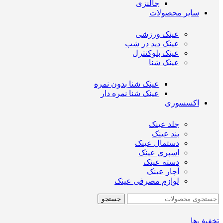
جالنزی
سایر محصولات
عینک ورزشی
عینک دید در شب
عینک بلوکنترل
عینک شنا
عینک شنا بدون نمره
عینک شنا نمره دار
اکسسوری
جلد عینک
بند عینک
دستمال عینک
اسپری عینک
دسته عینک
آچار عینک
لوازم مصرفی عینک
جستجو
تخفیف‌ها