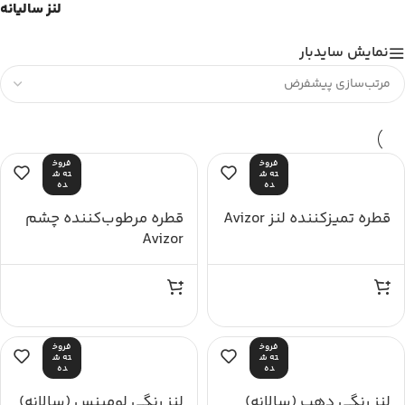
لنز سالیانه
نمایش سایدبار
فروخ
فروخ
ته ش
ته ش
ده
ده
قطره تمیزکننده لنز Avizor
قطره مرطوب‌کننده چشم
Avizor
فروخ
فروخ
ته ش
ته ش
ده
ده
لنز رنگی دهب (سالانه)
لنز رنگی لومینس (سالانه)