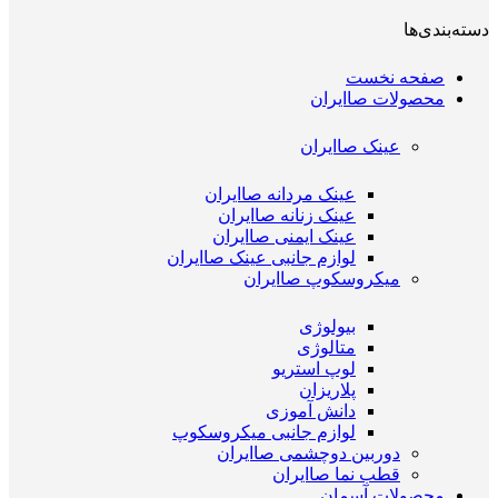
دسته‌بندی‌ها
صفحه نخست
محصولات صاایران
عینک صاایران
عینک مردانه صاایران
عینک زنانه صاایران
عینک ایمنی صاایران
لوازم جانبی عینک صاایران
میکروسکوپ صاایران
بیولوژی
متالوژی
لوپ استریو
پلاریزان
دانش آموزی
لوازم جانبی میکروسکوپ
دوربین دوچشمی صاایران
قطب نما صاایران
محصولات آسمان