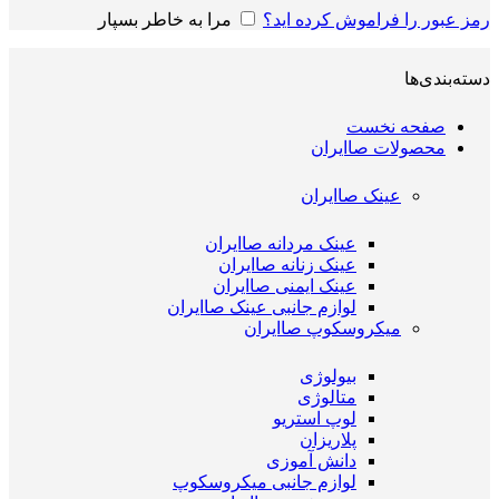
رمز عبور را فراموش کرده اید؟
مرا به خاطر بسپار
دسته‌بندی‌ها
صفحه نخست
محصولات صاایران
عینک صاایران
عینک مردانه صاایران
عینک زنانه صاایران
عینک ایمنی صاایران
لوازم جانبی عینک صاایران
میکروسکوپ صاایران
بیولوژی
متالوژی
لوپ استریو
پلاریزان
دانش آموزی
لوازم جانبی میکروسکوپ