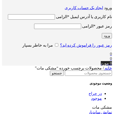
ورود
ایجاد یک حساب کاربری
نام کاربری یا آدرس ایمیل
*
الزامی
رمز عبور
*
الزامی
ورود
رمز عبور را فراموش کرده اید؟
مرا به خاطر بسپار
0
0
0
مورد
خانه
/
محصولات برچسب خورده “مشکی مات”
جستجو
وضعیت موجودی
در حراج
موجود
مشکی مات
نمایش سایدبار