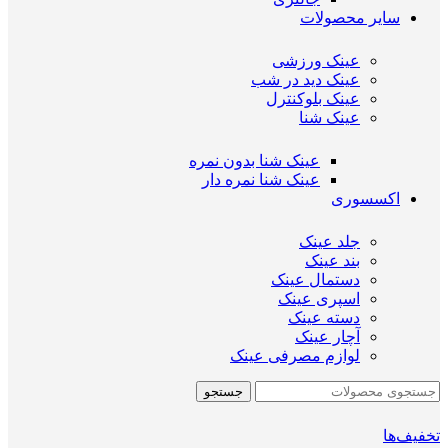
سایر محصولات
عینک ورزشی
عینک دید در شب
عینک بلوکنترل
عینک شنا
عینک شنا بدون نمره
عینک شنا نمره دار
اکسسوری
جلد عینک
بند عینک
دستمال عینک
اسپری عینک
دسته عینک
آچار عینک
لوازم مصرفی عینک
جستجو
تخفیف‌ها