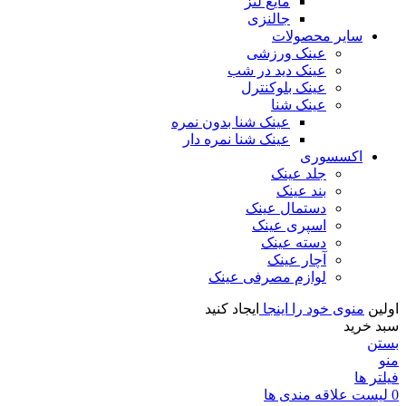
مایع لنز
جالنزی
سایر محصولات
عینک ورزشی
عینک دید در شب
عینک بلوکنترل
عینک شنا
عینک شنا بدون نمره
عینک شنا نمره دار
اکسسوری
جلد عینک
بند عینک
دستمال عینک
اسپری عینک
دسته عینک
آچار عینک
لوازم مصرفی عینک
اولین
منوی خود را اینجا
ایجاد کنید
سبد خرید
بستن
منو
فیلتر ها
0
لیست علاقه مندی ها