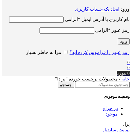
ورود
ایجاد یک حساب کاربری
نام کاربری یا آدرس ایمیل
*
الزامی
رمز عبور
*
الزامی
ورود
رمز عبور را فراموش کرده اید؟
مرا به خاطر بسپار
0
0
0
مورد
خانه
/
محصولات برچسب خورده “پرادا”
جستجو
وضعیت موجودی
در حراج
موجود
پرادا
نمایش سایدبار