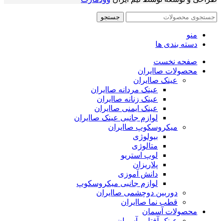
جستجو
منو
دسته بندی ها
صفحه نخست
محصولات صاایران
عینک صاایران
عینک مردانه صاایران
عینک زنانه صاایران
عینک ایمنی صاایران
لوازم جانبی عینک صاایران
میکروسکوپ صاایران
بیولوژی
متالوژی
لوپ استریو
پلاریزان
دانش آموزی
لوازم جانبی میکروسکوپ
دوربین دوچشمی صاایران
قطب نما صاایران
محصولات آسمان
عینک آفتابی آسمان