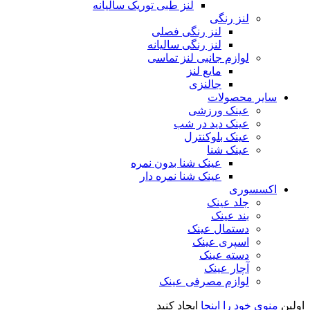
لنز طبی توریک سالیانه
لنز رنگی
لنز رنگی فصلی
لنز رنگی سالیانه
لوازم جانبی لنز تماسی
مایع لنز
جالنزی
سایر محصولات
عینک ورزشی
عینک دید در شب
عینک بلوکنترل
عینک شنا
عینک شنا بدون نمره
عینک شنا نمره دار
اکسسوری
جلد عینک
بند عینک
دستمال عینک
اسپری عینک
دسته عینک
آچار عینک
لوازم مصرفی عینک
اولین
منوی خود را اینجا
ایجاد کنید