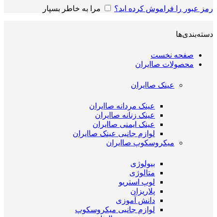
رمز عبور را فراموش کرده اید؟
مرا به خاطر بسپار
دسته‌بندی‌ها
صفحه نخست
محصولات صاایران
عینک صاایران
عینک مردانه صاایران
عینک زنانه صاایران
عینک ایمنی صاایران
لوازم جانبی عینک صاایران
میکروسکوپ صاایران
بیولوژی
متالوژی
لوپ استریو
پلاریزان
دانش آموزی
لوازم جانبی میکروسکوپ