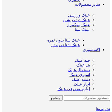
سایر محصولات
عینک ورزشی
عینک دید در شب
عینک بلوکنترل
عینک شنا
عینک شنا بدون نمره
عینک شنا نمره دار
اکسسوری
جلد عینک
بند عینک
دستمال عینک
اسپری عینک
دسته عینک
آچار عینک
لوازم مصرفی عینک
جستجو
تخفیف‌ها