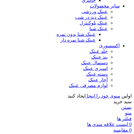
جالنزی
سایر محصولات
عینک ورزشی
عینک دید در شب
عینک بلوکنترل
عینک شنا
عینک شنا بدون نمره
عینک شنا نمره دار
اکسسوری
جلد عینک
بند عینک
دستمال عینک
اسپری عینک
دسته عینک
آچار عینک
لوازم مصرفی عینک
اولین
منوی خود را اینجا
ایجاد کنید
سبد خرید
بستن
منو
فیلتر ها
0
لیست علاقه مندی ها
0
مقايسه