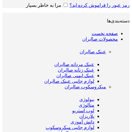
رمز عبور را فراموش کرده اید؟
مرا به خاطر بسپار
دسته‌بندی‌ها
صفحه نخست
محصولات صاایران
عینک صاایران
عینک مردانه صاایران
عینک زنانه صاایران
عینک ایمنی صاایران
لوازم جانبی عینک صاایران
میکروسکوپ صاایران
بیولوژی
متالوژی
لوپ استریو
پلاریزان
دانش آموزی
لوازم جانبی میکروسکوپ