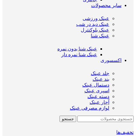
سایر محصولات
عینک ورزشی
عینک دید در شب
عینک بلوکنترل
عینک شنا
عینک شنا بدون نمره
عینک شنا نمره دار
اکسسوری
جلد عینک
بند عینک
دستمال عینک
اسپری عینک
دسته عینک
آچار عینک
لوازم مصرفی عینک
جستجو
تخفیف‌ها