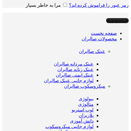
رمز عبور را فراموش کرده اید؟
مرا به خاطر بسپار
دسته‌بندی‌ها
صفحه نخست
محصولات صاایران
عینک صاایران
عینک مردانه صاایران
عینک زنانه صاایران
عینک ایمنی صاایران
لوازم جانبی عینک صاایران
میکروسکوپ صاایران
بیولوژی
متالوژی
لوپ استریو
پلاریزان
دانش آموزی
لوازم جانبی میکروسکوپ