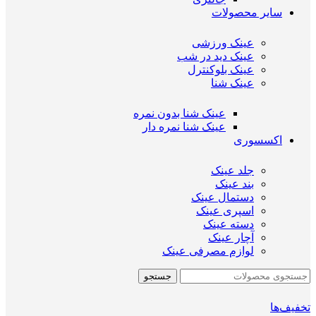
سایر محصولات
عینک ورزشی
عینک دید در شب
عینک بلوکنترل
عینک شنا
عینک شنا بدون نمره
عینک شنا نمره دار
اکسسوری
جلد عینک
بند عینک
دستمال عینک
اسپری عینک
دسته عینک
آچار عینک
لوازم مصرفی عینک
جستجو
تخفیف‌ها