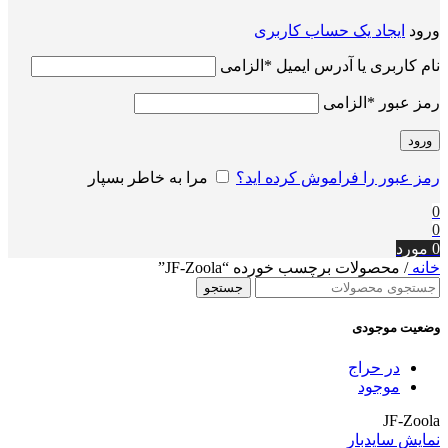
ورود
ایجاد یک حساب کاربری
نام کاربری یا آدرس ایمیل
*
الزامی
رمز عبور
*
الزامی
ورود
رمز عبور را فراموش کرده اید؟
مرا به خاطر بسپار
0
0
0
مورد
خانه
/
محصولات برچسب خورده “JF-Zoola”
جستجو
وضعیت موجودی
در حراج
موجود
JF-Zoola
نمایش سایدبار