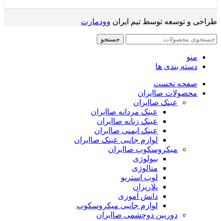
طراحی و توسعه توسط تیم ایران
وودمارت
جستجو
منو
دسته بندی ها
صفحه نخست
محصولات صاایران
عینک صاایران
عینک مردانه صاایران
عینک زنانه صاایران
عینک ایمنی صاایران
لوازم جانبی عینک صاایران
میکروسکوپ صاایران
بیولوژی
متالوژی
لوپ استریو
پلاریزان
دانش آموزی
لوازم جانبی میکروسکوپ
دوربین دوچشمی صاایران