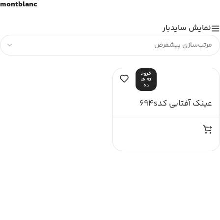
montblanc
نمایش سایدبار
فروخ
ته ش
ده
عینک آفتابی کد694s