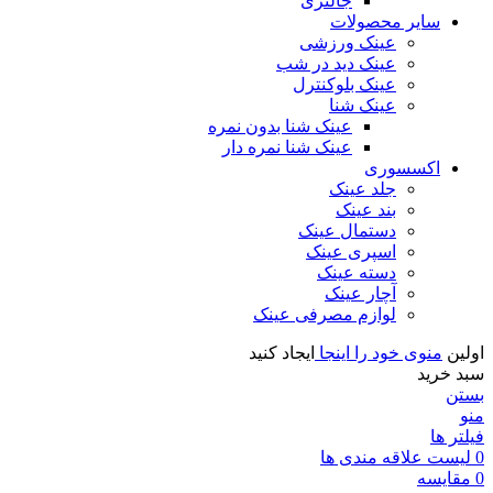
جالنزی
سایر محصولات
عینک ورزشی
عینک دید در شب
عینک بلوکنترل
عینک شنا
عینک شنا بدون نمره
عینک شنا نمره دار
اکسسوری
جلد عینک
بند عینک
دستمال عینک
اسپری عینک
دسته عینک
آچار عینک
لوازم مصرفی عینک
اولین
منوی خود را اینجا
ایجاد کنید
سبد خرید
بستن
منو
فیلتر ها
0
لیست علاقه مندی ها
0
مقايسه