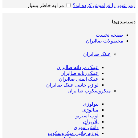
رمز عبور را فراموش کرده اید؟
مرا به خاطر بسپار
دسته‌بندی‌ها
صفحه نخست
محصولات صاایران
عینک صاایران
عینک مردانه صاایران
عینک زنانه صاایران
عینک ایمنی صاایران
لوازم جانبی عینک صاایران
میکروسکوپ صاایران
بیولوژی
متالوژی
لوپ استریو
پلاریزان
دانش آموزی
لوازم جانبی میکروسکوپ