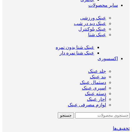
سایر محصولات
عینک ورزشی
عینک دید در شب
عینک بلوکنترل
عینک شنا
عینک شنا بدون نمره
عینک شنا نمره دار
اکسسوری
جلد عینک
بند عینک
دستمال عینک
اسپری عینک
دسته عینک
آچار عینک
لوازم مصرفی عینک
جستجو
تخفیف‌ها