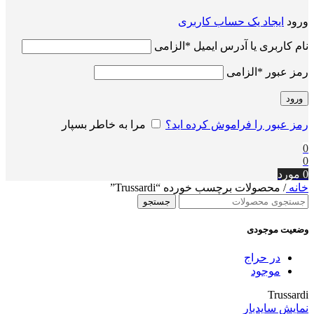
ورود
ایجاد یک حساب کاربری
نام کاربری یا آدرس ایمیل
*
الزامی
رمز عبور
*
الزامی
ورود
رمز عبور را فراموش کرده اید؟
مرا به خاطر بسپار
0
0
0
مورد
خانه
/
محصولات برچسب خورده “Trussardi”
جستجو
وضعیت موجودی
در حراج
موجود
Trussardi
نمایش سایدبار