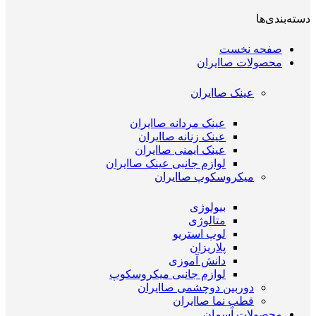
دسته‌بندی‌ها
صفحه نخست
محصولات صاایران
عینک صاایران
عینک مردانه صاایران
عینک زنانه صاایران
عینک ایمنی صاایران
لوازم جانبی عینک صاایران
میکروسکوپ صاایران
بیولوژی
متالوژی
لوپ استریو
پلاریزان
دانش آموزی
لوازم جانبی میکروسکوپ
دوربین دوچشمی صاایران
قطب نما صاایران
محصولات آسمان