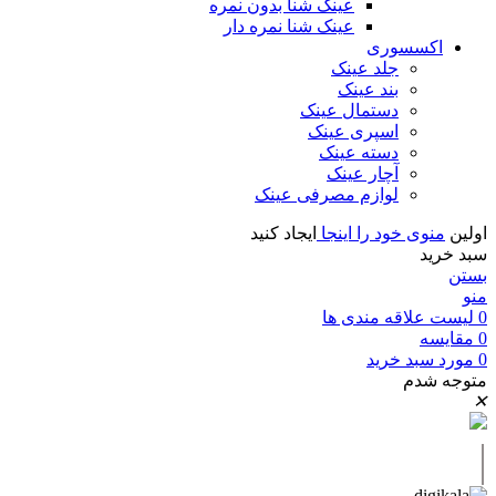
عینک شنا بدون نمره
عینک شنا نمره دار
اکسسوری
جلد عینک
بند عینک
دستمال عینک
اسپری عینک
دسته عینک
آچار عینک
لوازم مصرفی عینک
اولین
منوی خود را اینجا
ایجاد کنید
سبد خرید
بستن
منو
0
لیست علاقه مندی ها
0
مقايسه
0
مورد
سبد خرید
متوجه شدم
✕
|