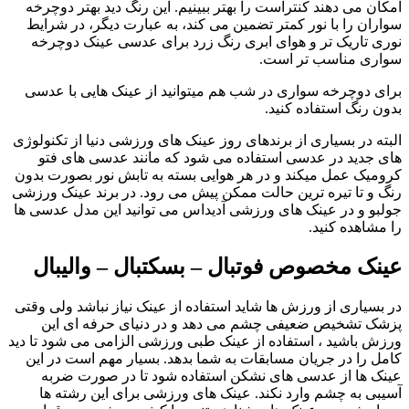
امکان می دهند کنتراست را بهتر ببینیم. این رنگ دید بهتر دوچرخه
سواران را با نور کمتر تضمین می کند، به عبارت دیگر، در شرایط
نوری تاریک تر و هوای ابری رنگ زرد برای عدسی عینک دوچرخه
سواری مناسب تر است.
برای دوچرخه سواری در شب هم میتوانید از عینک هایی با عدسی
بدون رنگ استفاده کنید.
البته در بسیاری از برندهای روز عینک های ورزشی دنیا از تکنولوژی
های جدید در عدسی استفاده می شود که مانند عدسی های فتو
کرومیک عمل میکند و در هر هوایی بسته به تابش نور بصورت بدون
رنگ و تا تیره ترین حالت ممکن پیش می رود. در برند عینک ورزشی
جولبو و در عینک های ورزشی آدیداس می توانید این مدل عدسی ها
را مشاهده کنید.
عینک مخصوص فوتبال – بسکتبال – والیبال
در بسیاری از ورزش ها شاید استفاده از عینک نیاز نباشد ولی وقتی
پزشک تشخیص ضعیفی چشم می دهد و در دنیای حرفه ای این
ورزش باشید ، استفاده از عینک طبی ورزشی الزامی می شود تا دید
کامل را در جریان مسابقات به شما بدهد. بسیار مهم است در این
عینک ها از عدسی های نشکن استفاده شود تا در صورت ضربه
آسیبی به چشم وارد نکند. عینک های ورزشی برای این رشته ها