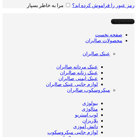
رمز عبور را فراموش کرده اید؟
مرا به خاطر بسپار
دسته‌بندی‌ها
صفحه نخست
محصولات صاایران
عینک صاایران
عینک مردانه صاایران
عینک زنانه صاایران
عینک ایمنی صاایران
لوازم جانبی عینک صاایران
میکروسکوپ صاایران
بیولوژی
متالوژی
لوپ استریو
پلاریزان
دانش آموزی
لوازم جانبی میکروسکوپ