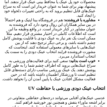
محصولات خود پل عینک یا محافظ بینی عینک قرار ندهند. اما
پیشنهاد بهتر برای شما به عنوان خریدار این است که به سراغ
عینک‌های قابل تنظیم بروید که به راحتی تغییرات دلخواه خود
را ایجاد کنید.
مشاوره با فروشنده:
هم در فروشگاه بینا اپتیک و هم احتمالاً
در بین سایر همکاران این روال وجود دارد که فروشنده به
عنوان مشاور در کنار خریدار است. در واقع وظیفه ما این
است که اطلاعات کاملی در اختیار مشتری قرار دهیم. مثلاً
ممکن است یک نفر نیاز به عینک دودی با قابلیت پوشش کامل
چشم داشته باشد، و برخی دیگر ترجیح دهند که از بین
عینک‌هایی با سایزهای معمولی استفاده کنند. اینجاست که
مشورت فروشنده فرایند انتخاب عینک دودی را به سمت یک
انتخاب استاندارد می‌برد.
خوب است بدانید:
سعی کنید برای فعالیت‌های ورزشی به
سراغ عینک‌هایی بروید که اطراف چشم شما را به طور کامل
پوشش دهند. یک عینک ورزشی مناسب دارای دسته‌های قابل
تنظیم است تا ورزشکار اطمینان داشته باشد که در حین
فعالیت مشکل افتادن عینک یا پایین آمدن آن را نخواهد داشت.
انتخاب عینک دودی ورزشی با حفاظت UV
عدسی عینک‌های آفتابی می‌توانند درجه‌های حفاظتی متفاوتی در
برابر اشعه ماوراء بنفش و همچنین نور خورشید فراهم کنند.
متاسفانه انتخاب یک عدسی غیر استاندارد و نامناسب می‌تواند