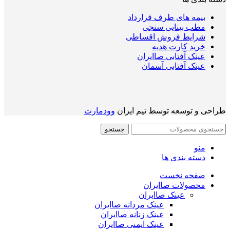
بیمه های طرف قرارداد
مطب بینایی سنجی
شرایط فروش اقساطی
خرید کارت هدیه
عینک آفتابی صاایران
عینک آفتابی آسمان
طراحی و توسعه توسط تیم ایران
وودمارت
جستجو
منو
دسته بندی ها
صفحه نخست
محصولات صاایران
عینک صاایران
عینک مردانه صاایران
عینک زنانه صاایران
عینک ایمنی صاایران