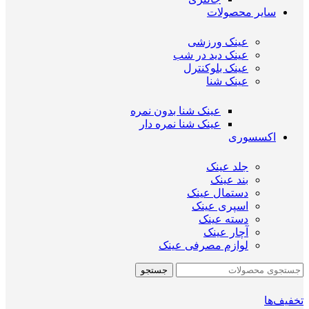
سایر محصولات
عینک ورزشی
عینک دید در شب
عینک بلوکنترل
عینک شنا
عینک شنا بدون نمره
عینک شنا نمره دار
اکسسوری
جلد عینک
بند عینک
دستمال عینک
اسپری عینک
دسته عینک
آچار عینک
لوازم مصرفی عینک
جستجو
تخفیف‌ها