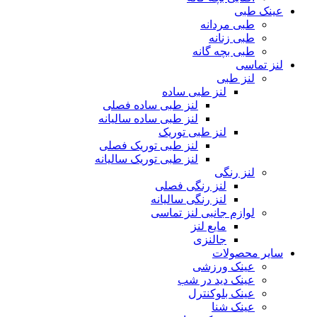
عینک طبی
طبی مردانه
طبی زنانه
طبی بچه گانه
لنز تماسی
لنز طبی
لنز طبی ساده
لنز طبی ساده فصلی
لنز طبی ساده سالیانه
لنز طبی توریک
لنز طبی توریک فصلی
لنز طبی توریک سالیانه
لنز رنگی
لنز رنگی فصلی
لنز رنگی سالیانه
لوازم جانبی لنز تماسی
مایع لنز
جالنزی
سایر محصولات
عینک ورزشی
عینک دید در شب
عینک بلوکنترل
عینک شنا