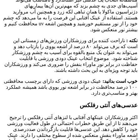
آسیب‌های جدی به چشم بزند که مهم‌ترین آن‌ها بیماریهای
دژنراسیون ماکولا یا همان تباهی لکه زرد و همچنین آب مروارید
هستند. استفاده از عینک آفتابی این فرصت را به ما می‌دهد که چشم
خود را از نور مستقیم خورشید و همچنین اشعه uv محافظت کنیم و
بیشتر نور منعکس شود.
نکته :
ناراحت کننده برای ورزشکاران ورزش‌های زمستانی این
است که برف می‌تواند ۸۰ درصد از اشعه یووی را بازتاب دهد و
می‌تواند به عنوان یک منبع بالقوه برای آسیب به چشم ورزشکار
شناخته شود. موضوع انتخاب عینک دودی ورزشی با قابلیت
حفاظت در برابر نور ماوراء بنفش را ضروری می‌کند و ورزشکاران
باید توجه ویژه‌ای به این بحث داشته باشند.
خوب است بدانید:
عینک دودی ورزشی که دارای برچسب محافظتی
۱۰۰ درصد محافظت در برابر اشعه نور یووی باشد همیشه عملکرد
بهتر و مناسب‌تری دارد.
عدسی‌های آنتی رفلکس
اکثر ورزشکاران عینکهای آفتابی با لنزهای آنتی رفلکس را ترجیح
می‌دهند تا از این طریق خطرات احتمالی در طول فعالیت ورزشی
خود را کاهش دهد. این عدسی‌ها قابلیت بازگرداندن صددرصدی
اشعه ماوراء بنفش منعکس شده از سطوح مختلف را دارند. عینک