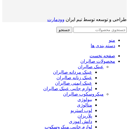
طراحی و توسعه توسط تیم ایران
وودمارت
جستجو
منو
دسته بندی ها
صفحه نخست
محصولات صاایران
عینک صاایران
عینک مردانه صاایران
عینک زنانه صاایران
عینک ایمنی صاایران
لوازم جانبی عینک صاایران
میکروسکوپ صاایران
بیولوژی
متالوژی
لوپ استریو
پلاریزان
دانش آموزی
لوازم جانبی میکروسکوپ