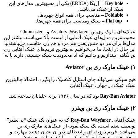
Key hole –
اِریکا (ERICA) یکی از محبوبترین مدل‌های این
سبک از عینک می‌باشد.
Foldable –
مناسب برای همه انواع چهره‌ها.
Flat top –
سبک ومناسب برای همه چهره‌ها.
عینک‌های مارک ری-بن Aviators ،Wayfarers و Clubmasters
محبوب‌ترین مدل‌های عینک آفتابی از لیست بالا می‌باشند. بیشتر این
مدل‌ها برای هر دو جنس یعنی هم مرد و هم زن مناسب می‌باشند.با
این حال در اینجا، ما می‌خواهیم به بهترین فریم‌های عینک آفتابی ری-
بن نگاهی بیندازیم و بدانیم که آیا محدودیت سبک جنسیتی دارند یا نه!
۱) عینک‌‌ مارک ری بن Aviator
هیچ سبکی نمی‌تواند جای استایل کلاسیک را بگیرد. احتمالا جالبترین
سبک عینک در جهان، عینک آفتابی
Ray-Ban Aviator
بود که در سال ۱۹۳۶ برای خلبانان ساخته شد.
۲) عینک‌‌ مارک ری بن ویفرر
عینک آفتابی
Ray-Ban Wayfarer
که به عنوان یک عینک “بی‌نظیر”
توصیف شده است، یک سبک نمونه از عینک‌های مارک ری بن‌
می‌باشد. فریم ذوزنقه‌ای و انعطاف‌پذیر آن نشان دهنده مهارت و
توجه ری بن به جزئیات یک عینک می‌باشد. همانند Aviators،