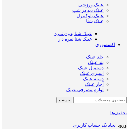
عینک ورزشی
عینک دید در شب
عینک بلوکنترل
عینک شنا
عینک شنا بدون نمره
عینک شنا نمره دار
اکسسوری
جلد عینک
بند عینک
دستمال عینک
اسپری عینک
دسته عینک
آچار عینک
لوازم مصرفی عینک
جستجو
تخفیف‌ها
ورود
ایجاد یک حساب کاربری