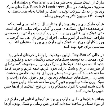
مارک از عینک بیشتر به‌خاطر مدل‌های Wayfarer و Aviator آن
معروف می‌باشد. در سال ۱۹۹۹ Bausch & Lomb عینک‌های مارک
ری بن را به یک شرکت تولیدی عینک در ایتالیا به‌نام Luxottica، به
قیمت ۶۴۰ میلیون دلار به فروش رساند.
عینک‌‌ مارک ری بن هنر بیش از هفتاد سال از علم نوری است که
عرضه‌دهنده انواع عینک‌های طبی و آفتابی برای تمامی افراد است.
حتی عینک‌های آفتابی ری بن با کاربرد، کیفیت و راحتی به‌خصوصی
طراحی شده‌اند. از اینرو تمامی افراد از نوجوانان اهل مد گرفته تا
ورزشکاران می‌توانند عینک‌های مارک ری بن را به‌عنوان انتخاب
مناسبی برای خود تهیه کنند.
در حالی که Ray-Ban، اولین موفقیت را با طراحی‌های اصلی پیدا
کرد، همچنان به توسعه سبک‌های جدید، رنگ‌های جدید و تکنولوژی
جدید ادامه می دهد. عینک‌های مارک ری بن از مجموعه گسترده‌ای
از طرح‌های براق و شیک نازک، بدون فریم، نیمه فریم و فریم کامل
ساخته شده‌اند که می‌توانند به هر چهره‌ای جذابیت خاصی ببخشند.
بسیاری از سبک‌های عینک‌های ری بن از مواد فوق العاده راحت و
سبک وزن مانند تیتانیوم و فیبر کربن ساخته شده‌اند و این مورد
باعث شده است تا افراد به‌هنگام زدن این نوع عینک‌ها از آن‌ها حس
خوبی را تجربه کنند.
همانند عینک‌های طبی مارک ری بن، عینک‌های آفتابی این مارک نیز
از مواد سبک و ساخته شده‌اند که در عین زیبایی و شیک بودن، آن‌ها