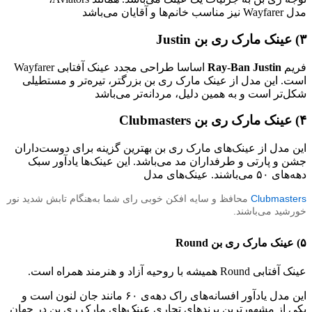
مدل Wayfarer نیز مناسب خانم‌ها و آقایان می‌باشد
۳) عینک‌‌ مارک ری بن Justin
فریم
Ray-Ban Justin
اساسا طراحی مجدد عینک آفتابی Wayfarer
است. این مدل از عینک مارک ری بن بزرگتر، تیره‌تر و مستطیلی
شکل‌تر است و به همین دلیل، مردانه‌تر می‌باشد
۴) عینک‌‌ مارک ری بن Clubmasters
این مدل از عینک‌های مارک ری بن بهترین گزینه برای دوست‌داران
جشن و پارتی و طرفداران مد می‎‌باشد. این عینک‌ها یادآور سبک
دهه‌های ۵۰ می‌باشند. عینک‌های مدل
Clubmasters
محافظ و سایه افکن خوبی رای شما به‌هنگام تابش شدید نور
خورشید می‌باشند
.
۵) عینک‌‌ مارک ری بن Round
عینک آفتابی Round همیشه با روحیه آزاد و هنرمند همراه است.
این مدل یادآور افسانه‌های راک دهه‌ی ۶۰ مانند جان لنون است و
یکی از مشهورترین برندهای تجاری عینک‌های مارک ری بن در جهان