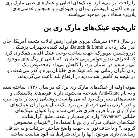
را راحت نیز می‌سازد. عینک‌های آفتابی و عینک‌های طبی مارک ری
بن هم اکنون با پوشش آینهای و جیوه‌ای و یا همچنین عدسی‌های
پلاریزه شفاف نیز موجود می‌باشند
تاریخچه عینک‌های مارک ری‌ بن
در سال ۱۹۲۹ سرهنگ نیروی هوایی ارتش ایالات متحده آمریکا، جان
آندر مک ردی، با Bausch & Lomb، تولید کننده تجهیزات پزشکی
درروچستر، نیویورک، جهت ساخت نوعی عینک آفتابی همکاری کرد
که انحراف دید و حواس‌پرتیِ خلبانان، که ناشی از رنگ های موجود
آبی و سفید در آسمان بود، را کاهش می‌داد. به‌خصوص مک
ردی نگران زمانی بود که عینک‌های خلبانان تیره و کدر می‌شدند، و
در نتیجه به کاهش شدت دید در ارتفاع بلند باعث می‌گردیدند.
نمونه اولیه از عینک‌های مارک ری بن، که در سال ۱۹۳۶ ساخته شده
و به نام Anti-Glare شناخته می‌شود، دارای فریم‌های پلاستیکی و
عدسی‌های سبز رنگ بود که می‌توانست روشنایی زننده را بدون تیره
و کدر کردن بینایی فرد، از بین ببرد. یک سال پس از آن عینک‌های
مارک ری بن با فریم فلزی طراحی شدند و با عنوان عینک‎‌های
خلبانی “Avaitors” وارد عرصه بازار شدند. طبق گزارشات،
عینک‌های خلبانی مارک ری بن با استفاده از “لنزهای مخصوص
کرومی” و با حذف نور آبی جهت واضح ساختن جزئیات و به حداقل
رساندن تاری موجود، آنها را برای شرایط مه آلود مناسب ساخته