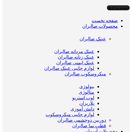
دسته‌بندی‌ها
صفحه نخست
محصولات صاایران
عینک صاایران
عینک مردانه صاایران
عینک زنانه صاایران
عینک ایمنی صاایران
لوازم جانبی عینک صاایران
میکروسکوپ صاایران
بیولوژی
متالوژی
لوپ استریو
پلاریزان
دانش آموزی
لوازم جانبی میکروسکوپ
دوربین دوچشمی صاایران
قطب نما صاایران
محصولات آسمان