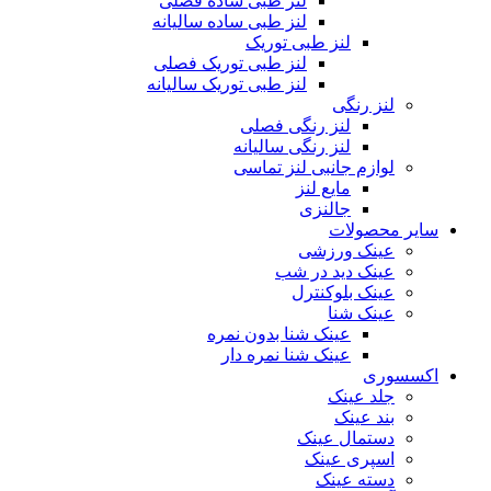
لنز طبی ساده فصلی
لنز طبی ساده سالیانه
لنز طبی توریک
لنز طبی توریک فصلی
لنز طبی توریک سالیانه
لنز رنگی
لنز رنگی فصلی
لنز رنگی سالیانه
لوازم جانبی لنز تماسی
مایع لنز
جالنزی
سایر محصولات
عینک ورزشی
عینک دید در شب
عینک بلوکنترل
عینک شنا
عینک شنا بدون نمره
عینک شنا نمره دار
اکسسوری
جلد عینک
بند عینک
دستمال عینک
اسپری عینک
دسته عینک