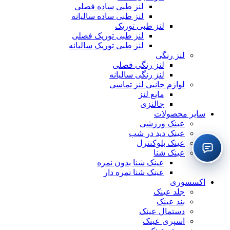
لنز طبی ساده فصلی
لنز طبی ساده سالیانه
لنز طبی توریک
لنز طبی توریک فصلی
لنز طبی توریک سالیانه
لنز رنگی
لنز رنگی فصلی
لنز رنگی سالیانه
لوازم جانبی لنز تماسی
مایع لنز
جالنزی
سایر محصولات
عینک ورزشی
عینک دید در شب
عینک بلوکنترل
عینک شنا
عینک شنا بدون نمره
عینک شنا نمره دار
اکسسوری
جلد عینک
بند عینک
دستمال عینک
اسپری عینک