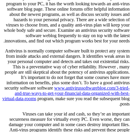
program to your PC, it has the worth looking towards an anti-virus
software blog page. These online forums offer helpful information
about the newest programs, as well as discuss security issues and
hazards to your personal privacy. There are a wide selection of
viruses to choose from, and a quality anti-virus plan will keep your
whole body safe and secure. Examine an antivirus security software
software weblog frequently to stay on top with the latest
innovations, and find out which program works best for your needs.
Antivirus is normally computer software built to protect any system
from inside attacks and external dangers. It identifies weak areas in
your personal computer and detects and takes out existential risks.
This is a preventative way of cyber reliability. However , many
people are still skeptical about the potency of antivirus applications.
It’s important to do not forget that some courses have more
information on benefits, plus some don’t. To have a good antivirus
security software software
www.antivirussoftwareblog.com/3-tried-
and-true-ways-to-get-your-financial-data-organized-with-best-
virtual-data-rooms
program, make sure you read the subsequent blog
posts.
Viruses can take your id and cash, so they’re an important
secureness measure for virtually every PC. Even worse, they can
damage your computer and in some cases destroy important files.
Anti-virus programs identify these risks and prevent these people