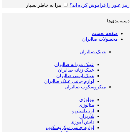
رمز عبور را فراموش کرده اید؟
مرا به خاطر بسپار
دسته‌بندی‌ها
صفحه نخست
محصولات صاایران
عینک صاایران
عینک مردانه صاایران
عینک زنانه صاایران
عینک ایمنی صاایران
لوازم جانبی عینک صاایران
میکروسکوپ صاایران
بیولوژی
متالوژی
لوپ استریو
پلاریزان
دانش آموزی
لوازم جانبی میکروسکوپ