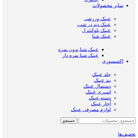
سایر محصولات
عینک ورزشی
عینک دید در شب
عینک بلوکنترل
عینک شنا
عینک شنا بدون نمره
عینک شنا نمره دار
اکسسوری
جلد عینک
بند عینک
دستمال عینک
اسپری عینک
دسته عینک
آچار عینک
لوازم مصرفی عینک
جستجو
تخفیف‌ها