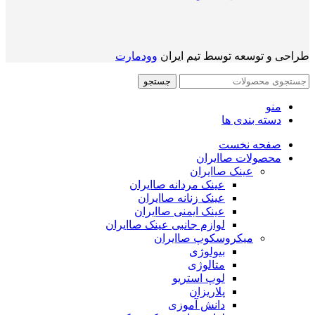
طراحی و توسعه توسط تیم ایران
وودمارت
جستجو
منو
دسته بندی ها
صفحه نخست
محصولات صاایران
عینک صاایران
عینک مردانه صاایران
عینک زنانه صاایران
عینک ایمنی صاایران
لوازم جانبی عینک صاایران
میکروسکوپ صاایران
بیولوژی
متالوژی
لوپ استریو
پلاریزان
دانش آموزی