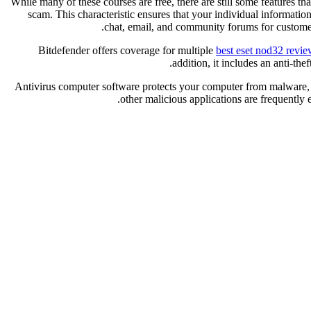
While many of these courses are free, there are still some features th
scam. This characteristic ensures that your individual information
chat, email, and community forums for customers
Bitdefender offers coverage for multiple
best eset nod32 revi
addition, it includes an anti-th
Antivirus computer software protects your computer from malware, s
other malicious applications are frequently 