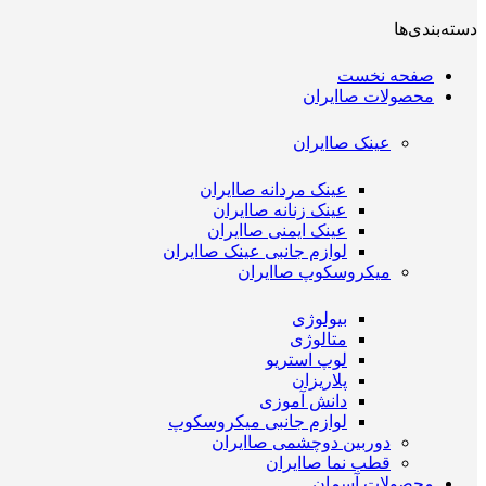
دسته‌بندی‌ها
صفحه نخست
محصولات صاایران
عینک صاایران
عینک مردانه صاایران
عینک زنانه صاایران
عینک ایمنی صاایران
لوازم جانبی عینک صاایران
میکروسکوپ صاایران
بیولوژی
متالوژی
لوپ استریو
پلاریزان
دانش آموزی
لوازم جانبی میکروسکوپ
دوربین دوچشمی صاایران
قطب نما صاایران
محصولات آسمان