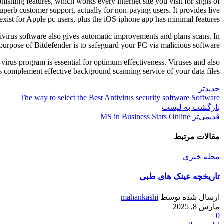
hishing features, which works every internet site you visit for signs of
superb customer support, actually for non-paying users. It provides live
xist for Apple pc users, plus the iOS iphone app has minimal features.
ivirus software also gives automatic improvements and plans scans. In
y purpose of Bitdefender is to safeguard your PC via malicious software.
irus program is essential for optimum effectiveness. Viruses and also
ans complement effective background scanning service of your data files.
جدیدتر
The way to select the Best Antivirus security software Software
بازگشت به لیست
قدیمی‌تر
MS in Business Stats Online
مقالات مرتبط
مجله خبری
تاریخچه عینک های طبی
ارسال شده توسط
mahankashi
مارس 8, 2025
0