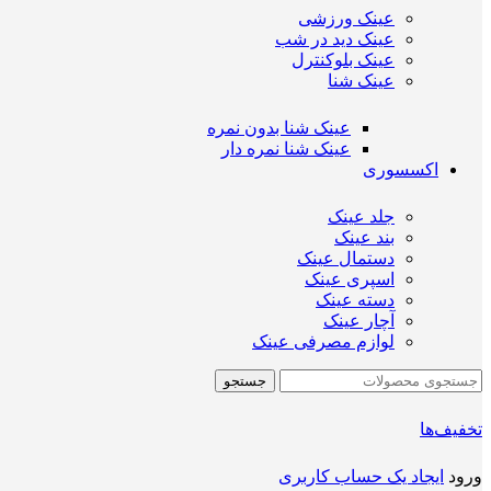
عینک ورزشی
عینک دید در شب
عینک بلوکنترل
عینک شنا
عینک شنا بدون نمره
عینک شنا نمره دار
اکسسوری
جلد عینک
بند عینک
دستمال عینک
اسپری عینک
دسته عینک
آچار عینک
لوازم مصرفی عینک
جستجو
تخفیف‌ها
ورود
ایجاد یک حساب کاربری