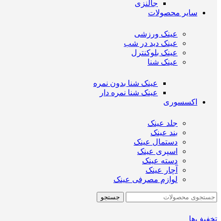
جالنزی
سایر محصولات
عینک ورزشی
عینک دید در شب
عینک بلوکنترل
عینک شنا
عینک شنا بدون نمره
عینک شنا نمره دار
اکسسوری
جلد عینک
بند عینک
دستمال عینک
اسپری عینک
دسته عینک
آچار عینک
لوازم مصرفی عینک
جستجو
تخفیف‌ها