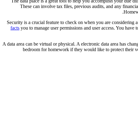
The data place is a great tool to help you accomplish your due di
These can involve tax files, previous audits, and any financ
Homewor
Security is a crucial feature to check on when you are considerin
facts
you to manage user permissions and user access. You have to 
A data area can be virtual or physical. A electronic data area has chan
bedroom for homework if they would like to protect their v