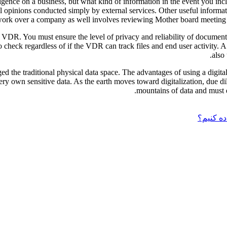
ligence on a business, but what kind of information in the event you in
ial opinions conducted simply by external services. Other useful informa
k over a company as well involves reviewing Mother board meeting min
g a VDR. You must ensure the level of privacy and reliability of docu
check regardless of if the VDR can track files and end user activity. 
also
ged the traditional physical data space. The advantages of using a digita
ery own sensitive data. As the earth moves toward digitalization, due 
mountains of data and must 
ده کنیم؟