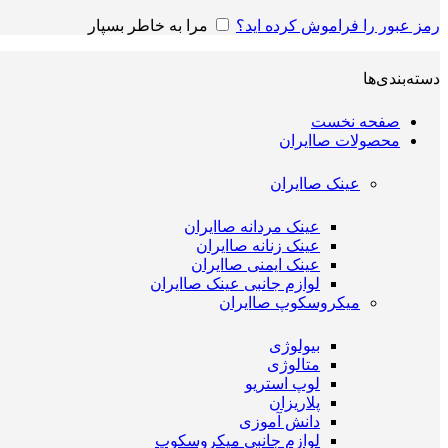
رمز عبور را فراموش کرده اید؟
مرا به خاطر بسپار
دسته‌بندی‌ها
صفحه نخست
محصولات صاایران
عینک صاایران
عینک مردانه صاایران
عینک زنانه صاایران
عینک ایمنی صاایران
لوازم جانبی عینک صاایران
میکروسکوپ صاایران
بیولوژی
متالوژی
لوپ استریو
پلاریزان
دانش آموزی
لوازم جانبی میکروسکوپ