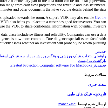
clude? An elementary part of the data room can be financial paperwork.
tion range from cash flow projections and revenue and loss statements.
utes and other documents that give you the details behind the stats.
ments uploaded towards the room. A superb VDR may also enable
Get the
A VDR also helps you place up a teaser designed for investors. You can
 use the VDR to share confidential information with potential investors.
l data place include swiftness and reliability. Companies can use a data
diligence is now more common. Due diligence specialists are faced with
quickly assess whether an investment will probably be worth pursuing.
جدیدتر
راهنمای انتخاب عینک ورزشی و هنگام ورزش باید از چه عینکی استفا
بازگشت به لیست
قدیمی‌تر
Greatest Protection Computer software For Macbooks
مقالات مرتبط
مجله خبری
تاریخچه عینک های طبی
ارسال شده توسط
mahankashi