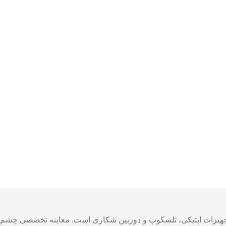
، تجهیزات اپتیکی، تلسکوپ و دوربین شکاری است. معاینه تخصصی چشم