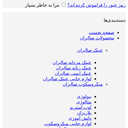
رمز عبور را فراموش کرده اید؟
مرا به خاطر بسپار
دسته‌بندی‌ها
صفحه نخست
محصولات صاایران
عینک صاایران
عینک مردانه صاایران
عینک زنانه صاایران
عینک ایمنی صاایران
لوازم جانبی عینک صاایران
میکروسکوپ صاایران
بیولوژی
متالوژی
لوپ استریو
پلاریزان
دانش آموزی
لوازم جانبی میکروسکوپ