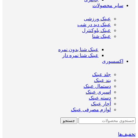
سایر محصولات
عینک ورزشی
عینک دید در شب
عینک بلوکنترل
عینک شنا
عینک شنا بدون نمره
عینک شنا نمره دار
اکسسوری
جلد عینک
بند عینک
دستمال عینک
اسپری عینک
دسته عینک
آچار عینک
لوازم مصرفی عینک
جستجو
تخفیف‌ها