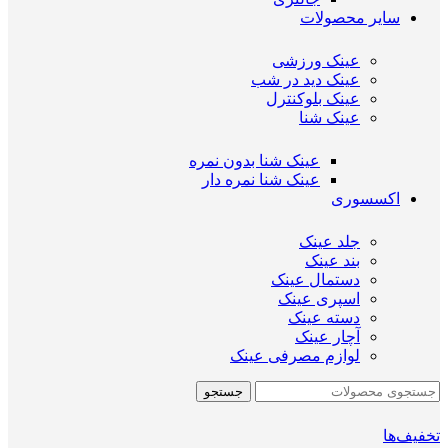
سایر محصولات
عینک ورزشی
عینک دید در شب
عینک بلوکنترل
عینک شنا
عینک شنا بدون نمره
عینک شنا نمره دار
اکسسوری
جلد عینک
بند عینک
دستمال عینک
اسپری عینک
دسته عینک
آچار عینک
لوازم مصرفی عینک
جستجو
تخفیف‌ها