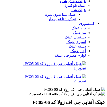
عینک دید در شب
عینک بلوکنترل
عینک شنا
عینک شنا بدون نمره
عینک شنا نمره دار
اکسسوری
جلد عینک
بند عینک
دستمال عینک
اسپری عینک
دسته عینک
آچار عینک
لوازم مصرفی عینک
عینک آفتابی جی اف زولا کد FC05-06