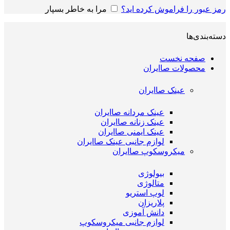
رمز عبور را فراموش کرده اید؟
مرا به خاطر بسپار
دسته‌بندی‌ها
صفحه نخست
محصولات صاایران
عینک صاایران
عینک مردانه صاایران
عینک زنانه صاایران
عینک ایمنی صاایران
لوازم جانبی عینک صاایران
میکروسکوپ صاایران
بیولوژی
متالوژی
لوپ استریو
پلاریزان
دانش آموزی
لوازم جانبی میکروسکوپ