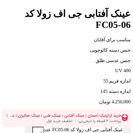
عینک آفتابی جی اف زولا کد
FC05-06
مناسب برای آقایان
جنس دسته کائوچویی
جنس عدسی طلق
UV 400
اندازه فریم 55
اندازه دسته 145
4,250,000
تومان
عینک آفتابی جی اف زولا کد FC05-06 عدد