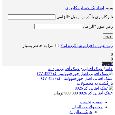
ورود
ایجاد یک حساب کاربری
نام کاربری یا آدرس ایمیل
*
الزامی
رمز عبور
*
الزامی
ورود
رمز عبور را فراموش کرده اید؟
مرا به خاطر بسپار
0
0
0
مورد
خانه
/
عینک آفتابی
/
عینک آفتابی مردانه
عینک آفتابی اصل جورجیوولنتی کدGV-4527
بازگشت به محصولات
عینک آفتابی کد 8026
900,000
تومان
صفحه نخست
محصولات صاایران
عینک صاایران