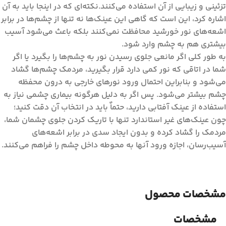
تزئینی و زیبایی از آن استفاده می‌كنند‏‏‏.‏‏‏نكته‌ای‌ كه در اینجا باید به آن
اشاره كرد، این است كه گاهی این عینك‌ها نه تنها از چشم‌ها در برابر
اشعه‌های نور خورشید محافظت نمی‌كنند بلكه باعث می‌شود آسیب
بیشتری هم به چشم وارد شود‏‏‏.‏‏‏
به طور كلی اگر مانعی جلوی رسیدن نور به چشم‌ها را بگیرد یا اگر
شما در اتاقی كه نور كمی دارد قرار بگیرید، مردمك چشم‌ها گشاد
می‌شود و بنابراین احتمال ورود نورهای خارجی به درون محفظه
چشم بیشتر می‌شود‏‏‏.‏‏‏ پس اگر به دلیل هرگونه بیماری چشمی نیاز به
استفاده از عینك آفتابی دارید، حتماٌ باید در انتخاب آن دقت كنید؛
چون عینك‌های غیر استاندارد تنها با تاریك كردن جلوی چشمان شما،
مردمك را گشاد كرده و بدون ایجاد سدی در برابر اشعه‌های
آسیب‌رسان، اجازه ورود آنها به محوطه داخل چشم را فراهم می‌كنند‏‏‏.‏‏‏
مشخصات محصول
مشخصات