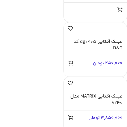
عینک آفتابی dg6065 کد
D&G
450,000
تومان
عینک آفتابی MATRIX مدل
8240
3,850,000
تومان