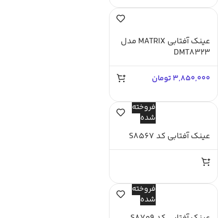
عینک آفتابی MATRIX مدل
DMT8323
3,850,000
تومان
فروخته
شده
عینک آفتابی کد S8567
فروخته
شده