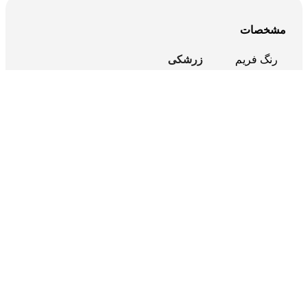
مشخصات
رنگ فریم
زرشکی
قهوه ای
رنگ عدسی
دورنگ
نظرات مشتریان
نقد و بررسی‌ها
هنوز بررسی‌ای ثبت نشده است.
اولین کسی باشید که دیدگاهی می نویسد “عینک آفتابی زنانه آسمان
AS1017”
برای فرستادن دیدگاه، باید
وارد شده
باشید.