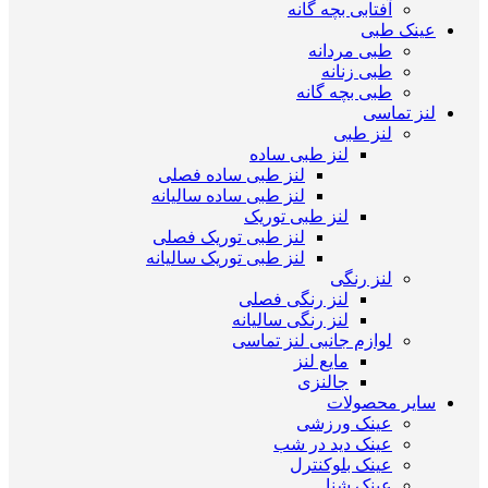
آفتابی بچه گانه
عینک طبی
طبی مردانه
طبی زنانه
طبی بچه گانه
لنز تماسی
لنز طبی
لنز طبی ساده
لنز طبی ساده فصلی
لنز طبی ساده سالیانه
لنز طبی توریک
لنز طبی توریک فصلی
لنز طبی توریک سالیانه
لنز رنگی
لنز رنگی فصلی
لنز رنگی سالیانه
لوازم جانبی لنز تماسی
مایع لنز
جالنزی
سایر محصولات
عینک ورزشی
عینک دید در شب
عینک بلوکنترل
عینک شنا