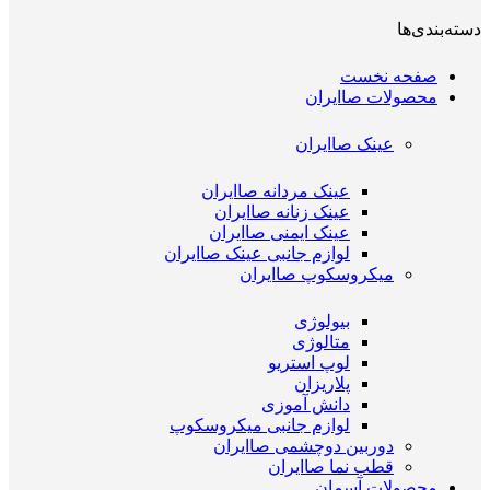
دسته‌بندی‌ها
صفحه نخست
محصولات صاایران
عینک صاایران
عینک مردانه صاایران
عینک زنانه صاایران
عینک ایمنی صاایران
لوازم جانبی عینک صاایران
میکروسکوپ صاایران
بیولوژی
متالوژی
لوپ استریو
پلاریزان
دانش آموزی
لوازم جانبی میکروسکوپ
دوربین دوچشمی صاایران
قطب نما صاایران
محصولات آسمان