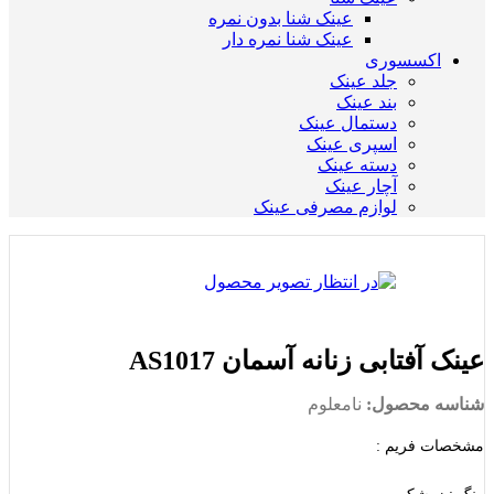
عینک شنا بدون نمره
عینک شنا نمره دار
اکسسوری
جلد عینک
بند عینک
دستمال عینک
اسپری عینک
دسته عینک
آچار عینک
لوازم مصرفی عینک
عینک آفتابی زنانه آسمان AS1017
شناسه محصول:
نامعلوم
مشخصات فریم :