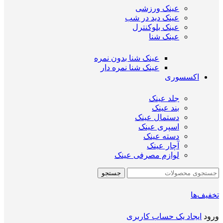
عینک ورزشی
عینک دید در شب
عینک بلوکنترل
عینک شنا
عینک شنا بدون نمره
عینک شنا نمره دار
اکسسوری
جلد عینک
بند عینک
دستمال عینک
اسپری عینک
دسته عینک
آچار عینک
لوازم مصرفی عینک
جستجو
تخفیف‌ها
ورود
ایجاد یک حساب کاربری