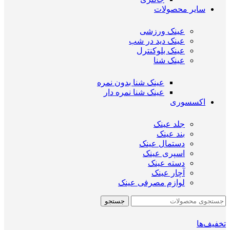
سایر محصولات
عینک ورزشی
عینک دید در شب
عینک بلوکنترل
عینک شنا
عینک شنا بدون نمره
عینک شنا نمره دار
اکسسوری
جلد عینک
بند عینک
دستمال عینک
اسپری عینک
دسته عینک
آچار عینک
لوازم مصرفی عینک
جستجو
تخفیف‌ها