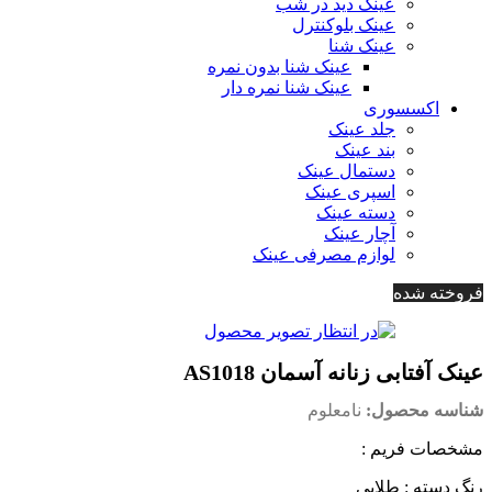
عینک دید در شب
عینک بلوکنترل
عینک شنا
عینک شنا بدون نمره
عینک شنا نمره دار
اکسسوری
جلد عینک
بند عینک
دستمال عینک
اسپری عینک
دسته عینک
آچار عینک
لوازم مصرفی عینک
فروخته شده
عینک آفتابی زنانه آسمان AS1018
شناسه محصول:
نامعلوم
مشخصات فریم :
رنگ دسته : طلایی