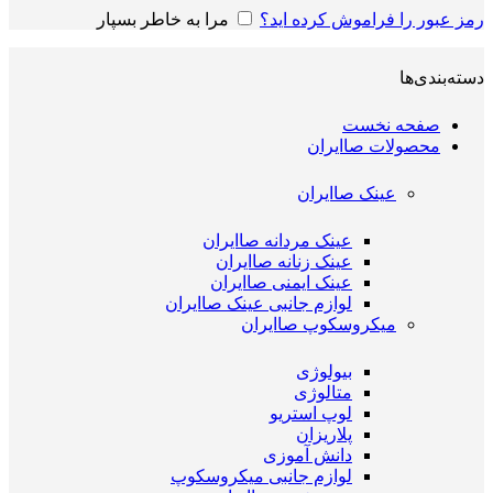
رمز عبور را فراموش کرده اید؟
مرا به خاطر بسپار
دسته‌بندی‌ها
صفحه نخست
محصولات صاایران
عینک صاایران
عینک مردانه صاایران
عینک زنانه صاایران
عینک ایمنی صاایران
لوازم جانبی عینک صاایران
میکروسکوپ صاایران
بیولوژی
متالوژی
لوپ استریو
پلاریزان
دانش آموزی
لوازم جانبی میکروسکوپ