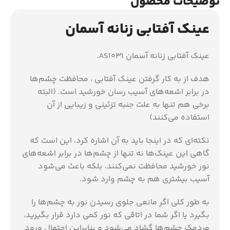
توضیحات محصول
عینک آفتابی زنانه آسمان
عینک آفتابی زنانه آسمان AS1031.
هدف از به كار گرفتن عینک آفتابی ، محافظت چشم‌ها
در برابر اشعه‌های آسیب‌ رسان خورشید است‏‏‏. ‏‏‏(البته
برخی هم تنها به علت جنبه تزئینی و زیبایی از آن
استفاده می‌كنند‏‏‏)
نكته‌ای‌ كه در اینجا باید به آن اشاره كرد، این است كه
گاهی این عینك‌ها نه تنها از چشم‌ها در برابر اشعه‌های
نور خورشید محافظت نمی‌كنند، بلكه باعث می‌شود
آسیب بیشتری هم به چشم وارد شود‏‏‏.‏‏‏
به طور كلی اگر مانعی جلوی رسیدن نور به چشم‌ها را
بگیرد یا اگر شما در اتاقی كه نور كمی دارد قرار بگیرید،
مردمك چشم‌ها گشاد می‌شود و بنابراین احتمال ورود