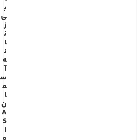
ب
ی
ز
ن
ا
ن
ه
آ
س
م
ا
ن
A
S
1
0