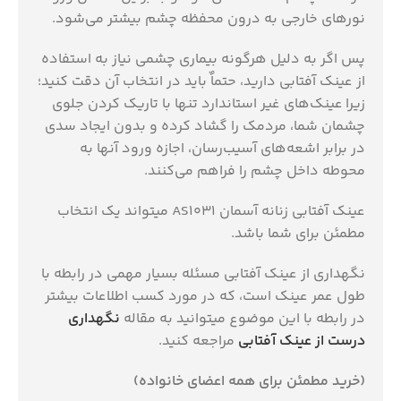
نورهای خارجی به درون محفظه چشم بیشتر می‌شود‏‏‏.‏‏‏
پس اگر به دلیل هرگونه بیماری چشمی نیاز به استفاده
از عینك آفتابی دارید، حتماٌ باید در انتخاب آن دقت كنید؛
زیرا عینك‌های غیر استاندارد تنها با تاریك كردن جلوی
چشمان شما، مردمك را گشاد كرده و بدون ایجاد سدی
در برابر اشعه‌های آسیب‌رسان، اجازه ورود آنها به
محوطه داخل چشم را فراهم می‌كنند‏‏‏.‏‏‏
عینک آفتابی زنانه آسمان AS1031 میتواند یک انتخاب
مطمئن برای شما باشد.
نگهداری از عینک آفتابی مسئله بسیار مهمی در رابطه با
طول عمر عینک است، که در مورد کسب اطلاعات بیشتر
در رابطه با این موضوع میتوانید به مقاله
نگهداری
درست از عینک آفتابی
مراجعه کنید.
(خرید مطمئن برای همه اعضای خانواده)