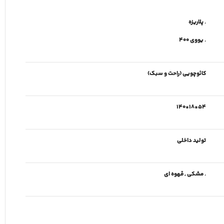
. پلاریزه
. یووی 400
کائوچویی (راحت و سبک)
54*18*140
تولید داخلی
. مشکی , قهوه ای