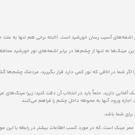
ه‌های آسیب‌ رسان خورشید است‏‏‏. ‏‏‏(البته برخی هم تنها به علت جنبه
هی این عینك‌ها نه تنها از چشم‌ها در برابر اشعه‌های نور خورشید 
ا اگر شما در اتاقی كه نور كمی دارد قرار بگیرید، مردمك چشم‌ها گ
 آفتابی دارید، حتماٌ باید در انتخاب آن دقت كنید؛ زیرا عینك‌های غ
ازه ورود آنها به محوطه داخل چشم را فراهم می‌كنند‏‏‏.‏‏‏
عمر عینک است، که در مورد کسب اطلاعات بیشتر در رابطه با این مو