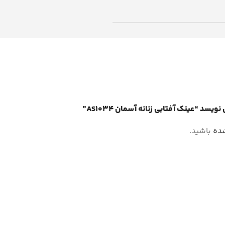
د “عینک آفتابی زنانه آسمان AS1034”
شده
باشید.