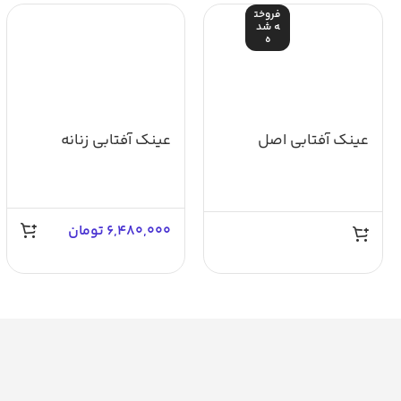
فروخت
ه شد
ه
عینک آفتابی اصل
عینک آفتابی زنانه
جورجیوولنتی کدGV-
آسمان AS1032
4527
6,480,000
تومان