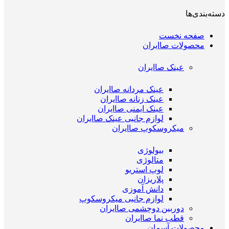
دسته‌بندی‌ها
صفحه نخست
محصولات صاایران
عینک صاایران
عینک مردانه صاایران
عینک زنانه صاایران
عینک ایمنی صاایران
لوازم جانبی عینک صاایران
میکروسکوپ صاایران
بیولوژی
متالوژی
لوپ استریو
پلاریزان
دانش آموزی
لوازم جانبی میکروسکوپ
دوربین دوچشمی صاایران
قطب نما صاایران
محصولات آسمان