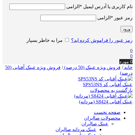
نام کاربری یا آدرس ایمیل
*
الزامی
رمز عبور
*
الزامی
ورود
رمز عبور را فراموش کرده اید؟
مرا به خاطر بسپار
0
0
0
مورد
خانه
/
فروش ویژه عینک (50 درصد)
/
فروش ویژه عینک آفتابی (50
درصد)
عینک آفتابی کد SPS53NS
بازگشت به محصولات
عینک آفتابی S8424 (مردانه)
صفحه نخست
محصولات صاایران
عینک صاایران
عینک مردانه صاایران