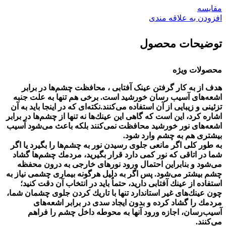
مقايسه
افزودن به علاقه مندی
توضیحات محصول
محصولات ویژه
هدف از به كار گرفتن عینک آفتابی ، محافظت چشم‌ها در برابر
اشعه‌های آسیب‌ رسان خورشید است‏‏‏.‏‏‏ برخی هم تنها به علت جنبه
تزئینی و زیبایی از آن استفاده می‌كنند‏‏‏.‏‏‏نكته‌ای‌ كه در اینجا باید به آن
اشاره كرد، این است كه گاهی این عینك‌ها نه تنها از چشم‌ها در برابر
اشعه‌های نور خورشید محافظت نمی‌كنند بلكه باعث می‌شود آسیب
بیشتری هم به چشم وارد شود‏‏‏.‏‏‏
به طور كلی اگر مانعی جلوی رسیدن نور به چشم‌ها را بگیرد یا اگر
شما در اتاقی كه نور كمی دارد قرار بگیرید، مردمك چشم‌ها گشاد
می‌شود و بنابراین احتمال ورود نورهای خارجی به درون محفظه
چشم بیشتر می‌شود‏‏‏.‏‏‏ پس اگر به دلیل هرگونه بیماری چشمی نیاز به
استفاده از عینك آفتابی دارید، حتماٌ باید در انتخاب آن دقت كنید؛
چون عینك‌های غیر استاندارد تنها با تاریك كردن جلوی چشمان شما،
مردمك را گشاد كرده و بدون ایجاد سدی در برابر اشعه‌های
آسیب‌رسان، اجازه ورود آنها به محوطه داخل چشم را فراهم
می‌كنند‏‏‏.‏‏‏