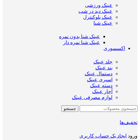
عینک ورزشی
عینک دید در شب
عینک بلوکنترل
عینک شنا
عینک شنا بدون نمره
عینک شنا نمره دار
اکسسوری
جلد عینک
بند عینک
دستمال عینک
اسپری عینک
دسته عینک
آچار عینک
لوازم مصرفی عینک
جستجو
تخفیف‌ها
ورود
ایجاد یک حساب کاربری