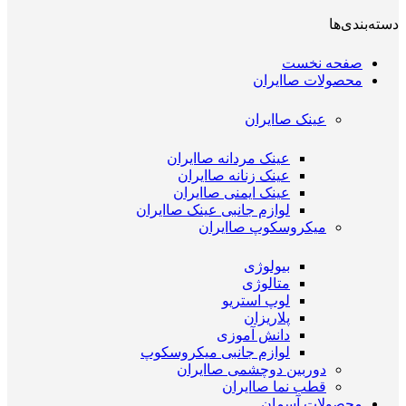
دسته‌بندی‌ها
صفحه نخست
محصولات صاایران
عینک صاایران
عینک مردانه صاایران
عینک زنانه صاایران
عینک ایمنی صاایران
لوازم جانبی عینک صاایران
میکروسکوپ صاایران
بیولوژی
متالوژی
لوپ استریو
پلاریزان
دانش آموزی
لوازم جانبی میکروسکوپ
دوربین دوچشمی صاایران
قطب نما صاایران
محصولات آسمان