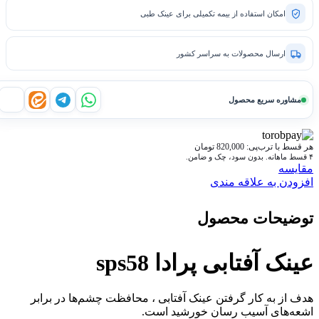
امکان استفاده از بیمه تکمیلی برای عینک طبی
ارسال محصولات به سراسر کشور
مشاوره سریع محصول
واتساپ
تلگرام
ایتا
بله
هر قسط با ترب‌پی:
820,000
تومان
۴ قسط ماهانه. بدون سود، چک و ضامن.
مقايسه
افزودن به علاقه مندی
توضیحات محصول
عینک آفتابی پرادا sps58
هدف از به كار گرفتن عینک آفتابی ، محافظت چشم‌ها در برابر
اشعه‌های آسیب‌ رسان خورشید است‏‏‏.‏‏‏