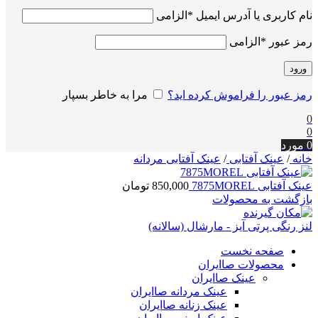
نام کاربری یا آدرس ایمیل
*
الزامی
رمز عبور
*
الزامی
ورود
رمز عبور را فراموش کرده اید؟
مرا به خاطر بسپار
0
0
0
مورد
خانه
/
عینک آفتابی
/
عینک آفتابی مردانه
عینک آفتابی 7875MOREL
850,000
تومان
بازگشت به محصولات
لنز رنگی پرتی آیز - مارشال (سالانه)
صفحه نخست
محصولات صاایران
عینک صاایران
عینک مردانه صاایران
عینک زنانه صاایران