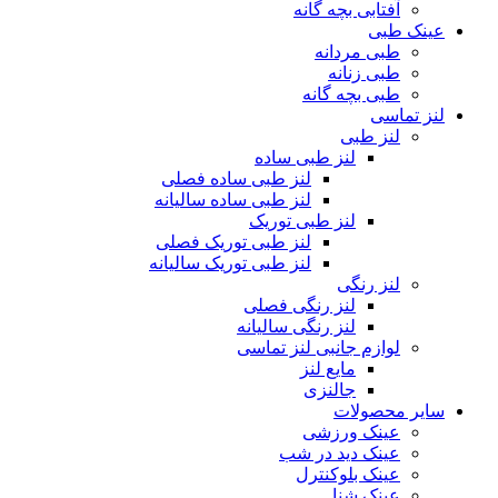
آفتابی بچه گانه
عینک طبی
طبی مردانه
طبی زنانه
طبی بچه گانه
لنز تماسی
لنز طبی
لنز طبی ساده
لنز طبی ساده فصلی
لنز طبی ساده سالیانه
لنز طبی توریک
لنز طبی توریک فصلی
لنز طبی توریک سالیانه
لنز رنگی
لنز رنگی فصلی
لنز رنگی سالیانه
لوازم جانبی لنز تماسی
مایع لنز
جالنزی
سایر محصولات
عینک ورزشی
عینک دید در شب
عینک بلوکنترل
عینک شنا