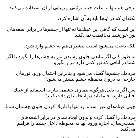
برخی هم تنها به علت جنبه تزئینی و زیبایی از آن استفاده می‌كنند‏‏‏.‏‏‏
نكته‌ای‌ كه در اینجا باید به آن اشاره كرد،
این است كه گاهی این عینك‌ها نه تنها از چشم‌ها در برابر اشعه‌های
نور خورشید محافظت نمی‌كنند
بلكه باعث می‌شود آسیب بیشتری هم به چشم وارد شود‏‏‏.‏‏‏
به طور كلی اگر مانعی جلوی رسیدن نور به چشم‌ها را بگیرد یا اگر
شما در اتاقی كه نور كمی دارد قرار بگیرید،
مردمك چشم‌ها گشاد می‌شود و بنابراین احتمال ورود نورهای
خارجی به درون محفظه چشم بیشتر می‌شود‏‏‏.‏‏‏
پس اگر به دلیل هرگونه بیماری چشمی نیاز به استفاده از عینك
آفتابی دارید، حتماٌ باید در انتخاب آن دقت كنید؛
چون عینك‌های غیر استاندارد تنها با تاریك كردن جلوی چشمان شما،
مردمك را گشاد كرده و بدون ایجاد سدی در برابر اشعه‌های
آسیب‌رسان، اجازه ورود آنها به محوطه داخل چشم را فراهم
می‌كنند‏‏‏.‏‏‏