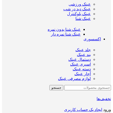
عینک ورزشی
عینک دید در شب
عینک بلوکنترل
عینک شنا
عینک شنا بدون نمره
عینک شنا نمره دار
اکسسوری
جلد عینک
بند عینک
دستمال عینک
اسپری عینک
دسته عینک
آچار عینک
لوازم مصرفی عینک
جستجو
تخفیف‌ها
ورود
ایجاد یک حساب کاربری