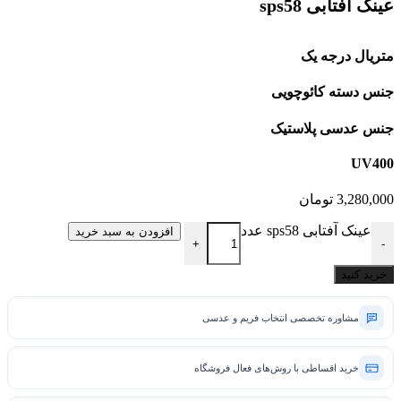
عینک آفتابی sps58
متریال درجه یک
جنس دسته کائوچویی
جنس عدسی پلاستیک
UV400
3,280,000
تومان
عینک آفتابی sps58 عدد
افزودن به سبد خرید
+
-
خرید کنید
مشاوره تخصصی انتخاب فریم و عدسی
خرید اقساطی با روش‌های فعال فروشگاه