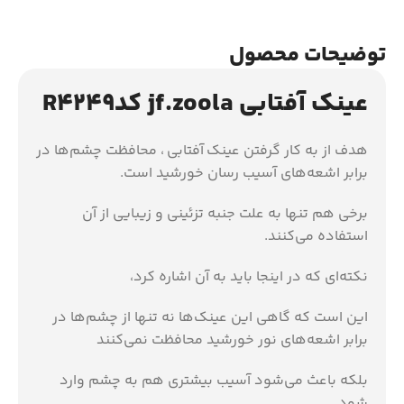
توضیحات محصول
عینک آفتابی jf.zoola کدR4249
هدف از به كار گرفتن عینک آفتابی ، محافظت چشم‌ها در
برابر اشعه‌های آسیب‌ رسان خورشید است‏‏‏.‏‏‏
برخی هم تنها به علت جنبه تزئینی و زیبایی از آن
استفاده می‌كنند‏‏‏.‏‏‏
نكته‌ای‌ كه در اینجا باید به آن اشاره كرد،
این است كه گاهی این عینك‌ها نه تنها از چشم‌ها در
برابر اشعه‌های نور خورشید محافظت نمی‌كنند
بلكه باعث می‌شود آسیب بیشتری هم به چشم وارد
شود‏‏‏.‏‏‏