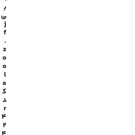
ب
ی
j
f
.
z
o
o
l
a
ک
د
r
4
2
4