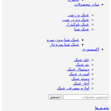
سایر محصولات
عینک ورزشی
عینک دید در شب
عینک بلوکنترل
عینک شنا
عینک شنا بدون نمره
عینک شنا نمره دار
اکسسوری
جلد عینک
بند عینک
دستمال عینک
اسپری عینک
دسته عینک
آچار عینک
لوازم مصرفی عینک
جستجو
تخفیف‌ها