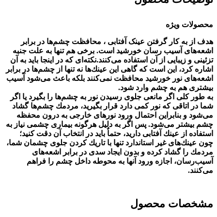
محصولات ویژه
هدف از به كار گرفتن عینک آفتابی ، محافظت چشم‌ها در برابر
اشعه‌های آسیب‌ رسان خورشید است‏‏‏.‏‏‏ برخی هم تنها به علت جنبه
تزئینی و زیبایی از آن استفاده می‌كنند‏‏‏.‏‏‏نكته‌ای‌ كه در اینجا باید به آن
اشاره كرد، این است كه گاهی این عینك‌ها نه تنها از چشم‌ها در برابر
اشعه‌های نور خورشید محافظت نمی‌كنند بلكه باعث می‌شود آسیب
بیشتری هم به چشم وارد شود‏‏‏.‏‏‏
به طور كلی اگر مانعی جلوی رسیدن نور به چشم‌ها را بگیرد یا اگر
شما در اتاقی كه نور كمی دارد قرار بگیرید، مردمك چشم‌ها گشاد
می‌شود و بنابراین احتمال ورود نورهای خارجی به درون محفظه
چشم بیشتر می‌شود‏‏‏.‏‏‏ پس اگر به دلیل هرگونه بیماری چشمی نیاز به
استفاده از عینك آفتابی دارید، حتماٌ باید در انتخاب آن دقت كنید؛
چون عینك‌های غیر استاندارد تنها با تاریك كردن جلوی چشمان شما،
مردمك را گشاد كرده و بدون ایجاد سدی در برابر اشعه‌های
آسیب‌رسان، اجازه ورود آنها به محوطه داخل چشم را فراهم
می‌كنند‏‏‏.‏‏‏
مشخصات محصول