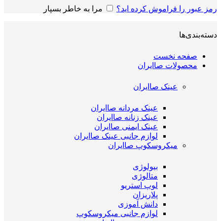
رمز عبور را فراموش کرده اید؟
مرا به خاطر بسپار
دسته‌بندی‌ها
صفحه نخست
محصولات صاایران
عینک صاایران
عینک مردانه صاایران
عینک زنانه صاایران
عینک ایمنی صاایران
لوازم جانبی عینک صاایران
میکروسکوپ صاایران
بیولوژی
متالوژی
لوپ استریو
پلاریزان
دانش آموزی
لوازم جانبی میکروسکوپ