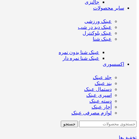
جالنزی
سایر محصولات
عینک ورزشی
عینک دید در شب
عینک بلوکنترل
عینک شنا
عینک شنا بدون نمره
عینک شنا نمره دار
اکسسوری
جلد عینک
بند عینک
دستمال عینک
اسپری عینک
دسته عینک
آچار عینک
لوازم مصرفی عینک
جستجو
تخفیف‌ها