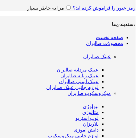
رمز عبور را فراموش کرده اید؟
مرا به خاطر بسپار
دسته‌بندی‌ها
صفحه نخست
محصولات صاایران
عینک صاایران
عینک مردانه صاایران
عینک زنانه صاایران
عینک ایمنی صاایران
لوازم جانبی عینک صاایران
میکروسکوپ صاایران
بیولوژی
متالوژی
لوپ استریو
پلاریزان
دانش آموزی
لوازم جانبی میکروسکوپ