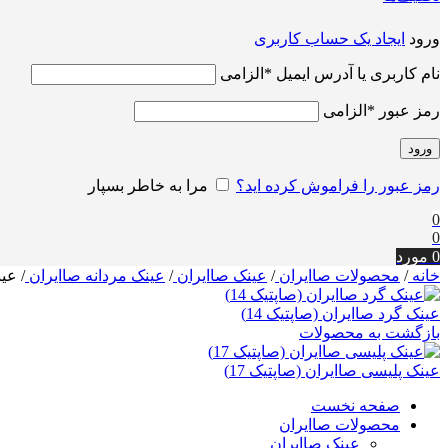
ورود
ایجاد یک حساب کاربری
نام کاربری یا آدرس ایمیل
*
الزامی
رمز عبور
*
الزامی
ورود
رمز عبور را فراموش کرده اید؟
مرا به خاطر بسپار
0
0
0
مورد
خانه
/
محصولات صاایران
/
عینک صاایران
/
عینک مردانه صاایران
/
عین
عینک گرد صاایران (صاپتیک 14)
بازگشت به محصولات
عینک پلیسی صاایران (صاپتیک 17)
صفحه نخست
محصولات صاایران
عینک صاایران