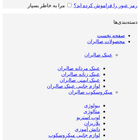
رمز عبور را فراموش کرده اید؟
مرا به خاطر بسپار
دسته‌بندی‌ها
صفحه نخست
محصولات صاایران
عینک صاایران
عینک مردانه صاایران
عینک زنانه صاایران
عینک ایمنی صاایران
لوازم جانبی عینک صاایران
میکروسکوپ صاایران
بیولوژی
متالوژی
لوپ استریو
پلاریزان
دانش آموزی
لوازم جانبی میکروسکوپ