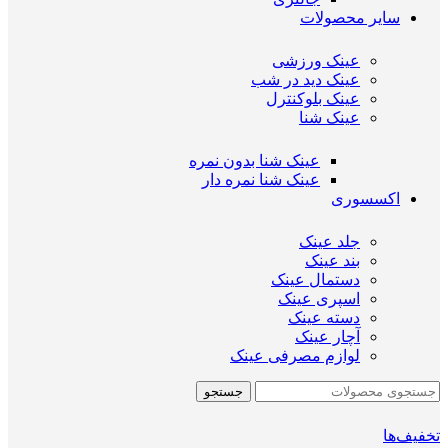
سایر محصولات
عینک ورزشی
عینک دید در شب
عینک بلوکنترل
عینک شنا
عینک شنا بدون نمره
عینک شنا نمره دار
اکسسوری
جلد عینک
بند عینک
دستمال عینک
اسپری عینک
دسته عینک
آچار عینک
لوازم مصرفی عینک
جستجو
تخفیف‌ها