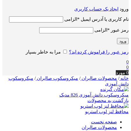
ورود
ایجاد یک حساب کاربری
نام کاربری یا آدرس ایمیل
*
الزامی
رمز عبور
*
الزامی
ورود
رمز عبور را فراموش کرده اید؟
مرا به خاطر بسپار
0
0
0
مورد
خانه
/
محصولات صاایران
/
میکروسکوپ صاایران
/
میکروسکوپ
دانش آموزی
میکروسکوپ دانش آموزی 826 مدیک
بازگشت به محصولات
محافظ لنز لوپ استریو
صفحه نخست
محصولات صاایران