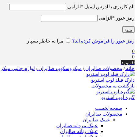
نام کاربری یا آدرس ایمیل
*
الزامی
رمز عبور
*
الزامی
ورود
رمز عبور را فراموش کرده اید؟
مرا به خاطر بسپار
0
0
0
مورد
خانه
/
محصولات صاایران
/
میکروسکوپ صاایران
/
لوازم جانبی میک
دارک فیلد لوپ استریو
بازگشت به محصولات
گیره لوپ استریو
صفحه نخست
محصولات صاایران
عینک صاایران
عینک مردانه صاایران
عینک زنانه صاایران