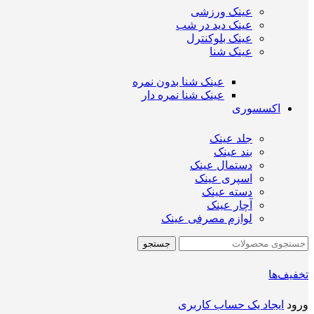
عینک ورزشی
عینک دید در شب
عینک بلوکنترل
عینک شنا
عینک شنا بدون نمره
عینک شنا نمره دار
اکسسوری
جلد عینک
بند عینک
دستمال عینک
اسپری عینک
دسته عینک
آچار عینک
لوازم مصرفی عینک
جستجو
تخفیف‌ها
ورود
ایجاد یک حساب کاربری