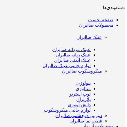
دسته‌بندی‌ها
صفحه نخست
محصولات صاایران
عینک صاایران
عینک مردانه صاایران
عینک زنانه صاایران
عینک ایمنی صاایران
لوازم جانبی عینک صاایران
میکروسکوپ صاایران
بیولوژی
متالوژی
لوپ استریو
پلاریزان
دانش آموزی
لوازم جانبی میکروسکوپ
دوربین دوچشمی صاایران
قطب نما صاایران
محصولات آسمان