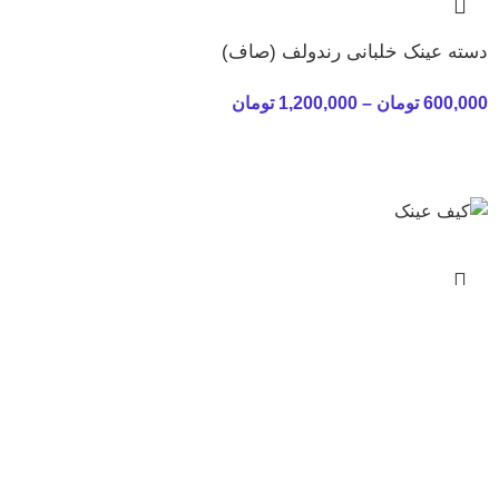
دسته عینک خلبانی رندولف (صاف)
600,000
تومان
–
1,200,000
تومان
کیف عینک
250,000
تومان