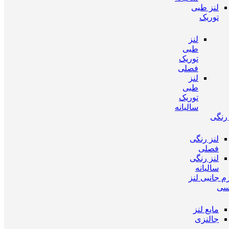
لنز طبی
توریک
لنز
طبی
توریک
فصلی
لنز
طبی
توریک
سالیانه
 رنگی
لنز رنگی
فصلی
لنز رنگی
سالیانه
م جانبی لنز
سی
مایع لنز
جالنزی