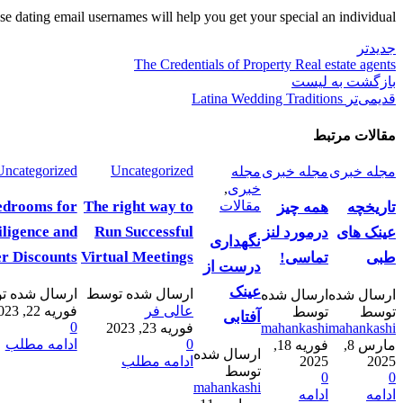
se dating email usernames will help you get your special an individual.
جدیدتر
The Credentials of Property Real estate agents
بازگشت به لیست
قدیمی‌تر
Latina Wedding Traditions
مقالات مرتبط
Uncategorized
Uncategorized
مجله خبری
مجله خبری
مجله
خبری
,
مقالات
The right way to
edrooms for
تاریخچه
همه چیز
ligence and
Run Successful
عینک های
درمورد لنز
نگهداری
r Discounts
Virtual Meetings
طبی
تماسی!
درست از
عینک
ارسال شده توسط
ارسال شده ت
ارسال شده
ارسال شده
عالی فر
فوریه 22, 2023
توسط
توسط
آفتابی
0
mahankashi
mahankashi
فوریه 23, 2023
0
ادامه مطلب
مارس 8,
فوریه 18,
ارسال شده
2025
2025
ادامه مطلب
توسط
0
0
mahankashi
ادامه
ادامه