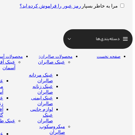
رمز عبور را فراموش کرده اید؟
مرا به خاطر بسپار
دسته‌بندی‌ها
صفحه نخست
محصولات صاایران
محصولات آس
عینک صاایران
عینک آفت
آسمان
عینک مردانه
صاایران
عی
عینک زنانه
مر
صاایران
آس
عینک ایمنی
عی
صاایران
زن
لوازم جانبی
آف
عینک
گا
صاایران
عینک طب
میکروسکوپ
صاایران
عی