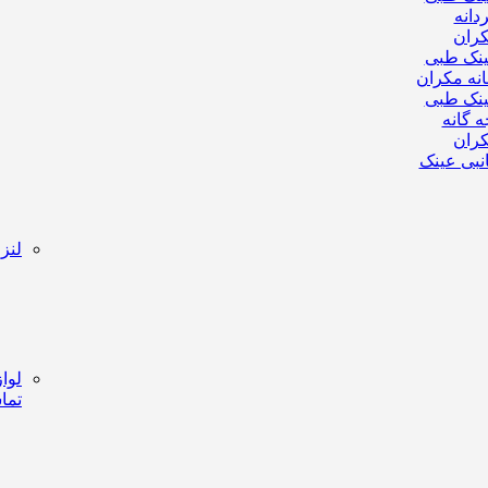
دانه
ران
نک طبی
انه مکران
نک طبی
ه گانه
ران
نبی عینک
لنز
لواز
تما