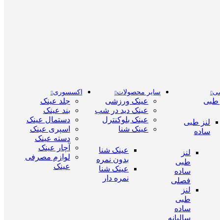
سی
سایر محصولات
اکسسوری
 طبی
عینک ورزشی
جلد عینک
عینک دید در شب
بند عینک
عینک بلوکنترل
دستمال عینک
لنز طبی
عینک شنا
اسپری عینک
ساده
دسته عینک
آچار عینک
عینک شنا
لنز
لوازم مصرفی
بدون نمره
طبی
عینک
عینک شنا
ساده
نمره دار
فصلی
لنز
طبی
ساده
سالیانه