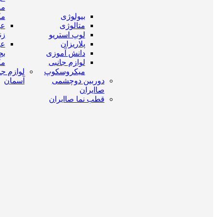
مر
بیولوژی
مک
متالوژی
عی
لوپ استریو
زن
پلاریزان
عی
دانش آموزی
بچ
لوازم جانبی
مک
میکروسکوپ
لوازم جا
دوربین دوچشمی
آسمان
صاایران
قطب نما صاایران