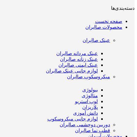
دسته‌بندی‌ها
صفحه نخست
محصولات صاایران
عینک صاایران
عینک مردانه صاایران
عینک زنانه صاایران
عینک ایمنی صاایران
لوازم جانبی عینک صاایران
میکروسکوپ صاایران
بیولوژی
متالوژی
لوپ استریو
پلاریزان
دانش آموزی
لوازم جانبی میکروسکوپ
دوربین دوچشمی صاایران
قطب نما صاایران
محصولات آسمان