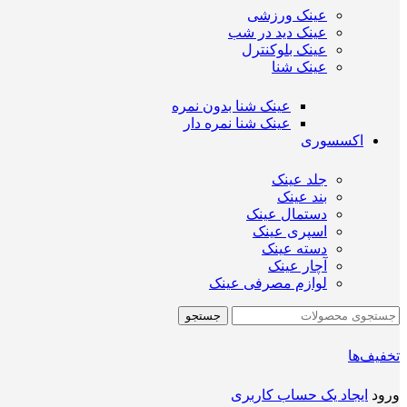
عینک ورزشی
عینک دید در شب
عینک بلوکنترل
عینک شنا
عینک شنا بدون نمره
عینک شنا نمره دار
اکسسوری
جلد عینک
بند عینک
دستمال عینک
اسپری عینک
دسته عینک
آچار عینک
لوازم مصرفی عینک
جستجو
تخفیف‌ها
ورود
ایجاد یک حساب کاربری