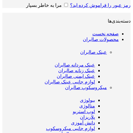
رمز عبور را فراموش کرده اید؟
مرا به خاطر بسپار
دسته‌بندی‌ها
صفحه نخست
محصولات صاایران
عینک صاایران
عینک مردانه صاایران
عینک زنانه صاایران
عینک ایمنی صاایران
لوازم جانبی عینک صاایران
میکروسکوپ صاایران
بیولوژی
متالوژی
لوپ استریو
پلاریزان
دانش آموزی
لوازم جانبی میکروسکوپ