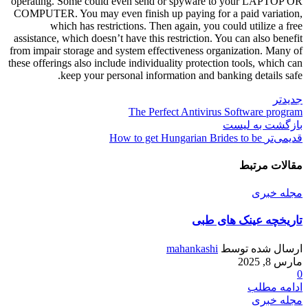
operating. Some could even send or spyware to your LAPTOP OR
COMPUTER. You may even finish up paying for a paid variation,
which has restrictions. Then again, you could utilize a free
assistance, which doesn’t have this restriction. You can also benefit
from impair storage and system effectiveness organization. Many of
these offerings also include individuality protection tools, which can
keep your personal information and banking details safe.
جدیدتر
The Perfect Antivirus Software program
بازگشت به لیست
قدیمی‌تر
How to get Hungarian Brides to be
مقالات مرتبط
مجله خبری
تاریخچه عینک های طبی
ارسال شده توسط
mahankashi
مارس 8, 2025
0
ادامه مطلب
مجله خبری