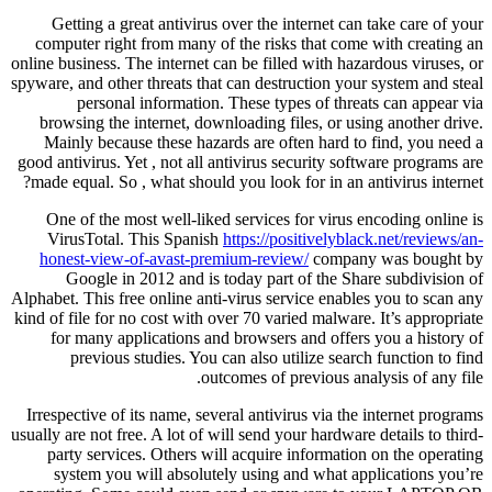
Getting a great antivirus over the internet can take care of your
computer right from many of the risks that come with creating an
online business. The internet can be filled with hazardous viruses, or
spyware, and other threats that can destruction your system and steal
personal information. These types of threats can appear via
browsing the internet, downloading files, or using another drive.
Mainly because these hazards are often hard to find, you need a
good antivirus. Yet , not all antivirus security software programs are
made equal. So , what should you look for in an antivirus internet?
One of the most well-liked services for virus encoding online is
VirusTotal. This Spanish
https://positivelyblack.net/reviews/an-
honest-view-of-avast-premium-review/
company was bought by
Google in 2012 and is today part of the Share subdivision of
Alphabet. This free online anti-virus service enables you to scan any
kind of file for no cost with over 70 varied malware. It’s appropriate
for many applications and browsers and offers you a history of
previous studies. You can also utilize search function to find
outcomes of previous analysis of any file.
Irrespective of its name, several antivirus via the internet programs
usually are not free. A lot of will send your hardware details to third-
party services. Others will acquire information on the operating
system you will absolutely using and what applications you’re